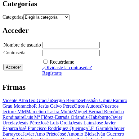
Categorías
Categorías
Acceder
Nombre de usuario
Contraseña
Recuérdame
¿Olvidaste la contraseña?
Regístrate
Firmas
Vicente Alba
Teo Gracián
Sergio Benito
Sebastián Urbina
Ramiro
Grau Morancho
P. Jesús Calvo Pérez
Otros Autores
Nuestros
lectores
MM
Marcelino Lastra Muñiz
Miguel Bernad Remón
Lo
Rondinaire
Luis Mª Flórez-Estrada Orlandis-Habsburgo
Javier
Urcelay
Jesús Pérez
José Luis Orella
Jesús Laínz
José Javier
Esparza
José Francisco Rodríguez Queiruga
J.F. Garralda
Javier
Barraycoa
Javier Amo Prieto
José Antonio Bielsa
Iván Guerrero