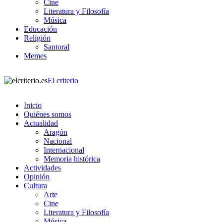
Cine
Literatura y Filosofía
Música
Educación
Religión
Santoral
Memes
El criterio
Inicio
Quiénes somos
Actualidad
Aragón
Nacional
Internacional
Memoria histórica
Actividades
Opinión
Cultura
Arte
Cine
Literatura y Filosofía
Música