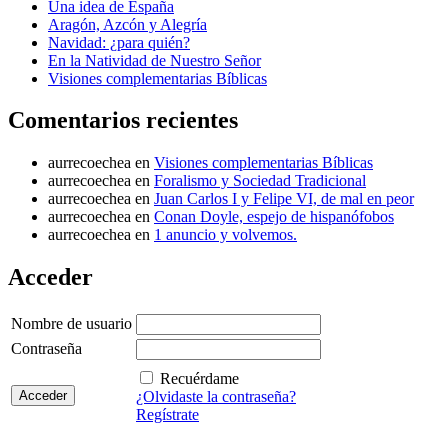
Una idea de España
Aragón, Azcón y Alegría
Navidad: ¿para quién?
En la Natividad de Nuestro Señor
Visiones complementarias Bíblicas
Comentarios recientes
aurrecoechea
en
Visiones complementarias Bíblicas
aurrecoechea
en
Foralismo y Sociedad Tradicional
aurrecoechea
en
Juan Carlos I y Felipe VI, de mal en peor
aurrecoechea
en
Conan Doyle, espejo de hispanófobos
aurrecoechea
en
1 anuncio y volvemos.
Acceder
Nombre de usuario
Contraseña
Recuérdame
¿Olvidaste la contraseña?
Regístrate