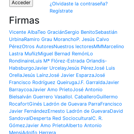
¿Olvidaste la contraseña?
Regístrate
Firmas
Vicente Alba
Teo Gracián
Sergio Benito
Sebastián
Urbina
Ramiro Grau Morancho
P. Jesús Calvo
Pérez
Otros Autores
Nuestros lectores
MM
Marcelino
Lastra Muñiz
Miguel Bernad Remón
Lo
Rondinaire
Luis Mª Flórez-Estrada Orlandis-
Habsburgo
Javier Urcelay
Jesús Pérez
José Luis
Orella
Jesús Laínz
José Javier Esparza
José
Francisco Rodríguez Queiruga
J.F. Garralda
Javier
Barraycoa
Javier Amo Prieto
José Antonio
Bielsa
Iván Guerrero Vasallo
I. Caballero
Guillermo
Rocafort
Ginés Ladrón de Guevara Parra
Francisco
Javier Fernández
Ernesto Ladrón de Guevara
David
Sandoval
Desperta Red Sociocultural
C. R.
Gómez
Javier Amo Prieto
Alberto Antonio
Mensi
Adolfo Herrera