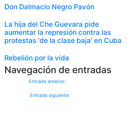
Don Dalmacio Negro Pavón
La hija del Che Guevara pide
aumentar la represión contra las
protestas ‘de la clase baja’ en Cuba
Rebelión por la vida
Navegación de entradas
Anterior
Entrada anterior:
Así se hunde la
productividad de la economía española
Siguiente
Entrada siguiente:
Ataque a la democracia.
Biden pretende eliminar la mayoría reforzada del
Senado para imponer una reforma electoral favorable
a sus intereses