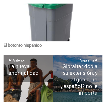
El botonto hispánico
Navegación
Anterior
Siguiente
La nueva
Gibraltar dobla
Entrada
Entrada
de
anterior:
siguiente:
anormalidad
su extensión, y
entradas
al gobierno
¿español? no le
importa