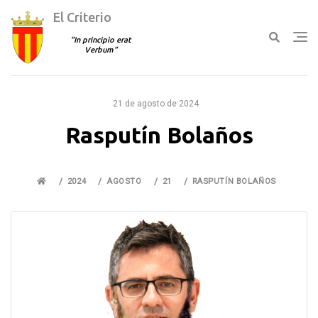
El Criterio
In principio erat
Verbum
Ir
al
21 de agosto de 2024
contenido
Rasputín Bolaños
2024
AGOSTO
21
RASPUTÍN BOLAÑOS