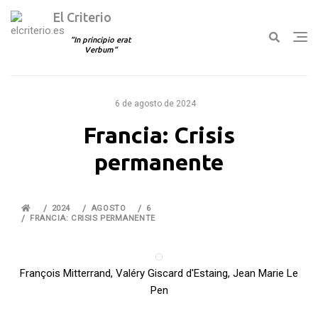
El Criterio
In principio erat
Verbum
Ir
al
6 de agosto de 2024
contenido
Francia: Crisis
permanente
2024
AGOSTO
6
FRANCIA: CRISIS PERMANENTE
François Mitterrand, Valéry Giscard d'Estaing, Jean Marie Le
Pen