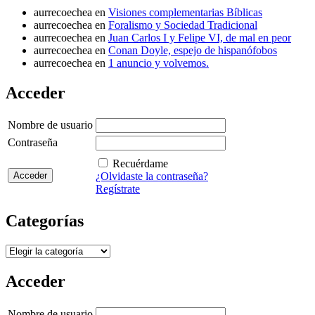
aurrecoechea
en
Visiones complementarias Bíblicas
aurrecoechea
en
Foralismo y Sociedad Tradicional
aurrecoechea
en
Juan Carlos I y Felipe VI, de mal en peor
aurrecoechea
en
Conan Doyle, espejo de hispanófobos
aurrecoechea
en
1 anuncio y volvemos.
Acceder
Nombre de usuario
Contraseña
Recuérdame
¿Olvidaste la contraseña?
Regístrate
Categorías
Categorías
Acceder
Nombre de usuario