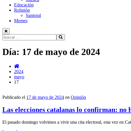
Educación
Religión
Santoral
Memes
Buscar:
Ir
Día:
17 de mayo de 2024
al
contenido
2024
mayo
17
Publicado el
17 de mayo de 2024
en
Opinión
Las elecciones catalanas lo confirman: no h
El pasado domingo volvimos a vivir una cita electoral, esta vez en Cat