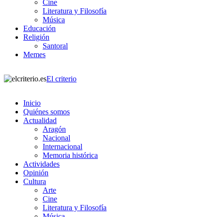
Cine
Literatura y Filosofía
Música
Educación
Religión
Santoral
Memes
El criterio
Inicio
Quiénes somos
Actualidad
Aragón
Nacional
Internacional
Memoria histórica
Actividades
Opinión
Cultura
Arte
Cine
Literatura y Filosofía
Música