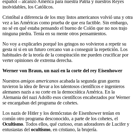
español – alcanzó América para nuestra Patria y nuestros Reyes
inolvidables, los Católicos.
Cristóbal a diferencia de los muy listos americanos volvió una y otra
vez a las Américas como prueba de que era factible. Sin embargo,
no sé en qué estaba pensando el bueno de Colón que no nos trajo
ninguna piedra. Tenía en su mente otros pensamientos.
No voy a explicarles porqué los gringos no volvieron a repetir su
gesta ni si en un futuro cercano van a conseguir la repetición. Los
habituales de la teoría de la conspiración me pueden crucificar por
verter opiniones de extrema derecha.
Werner von Braun, un nazi en la corte del rey Eisenhower
Nuestros
amigos americanos
acabada la segunda gran guerra
tuvieron la idea de llevar a los talentosos científicos e ingenieros
alemanes nazis a su corte en la democrática América. En la
Alemania del nazi Adolfo esos científicos encabezados por Werner
se encargaban del programa de cohetes.
Los nazis de Hitler y los demócratas de Eisenhower tenían en
común otro programa desconocido, a parte de los cohetes, el
Ocultismo
. Todos ellos, qué curioso, eran adoradores de Lucifer y
entusiastas del
ocultismo
, en cristiano, la brujería.