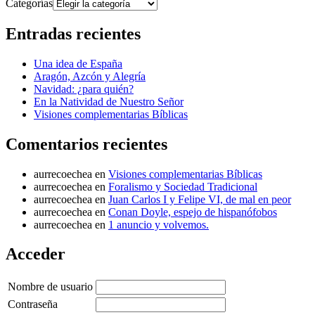
Categorías
Entradas recientes
Una idea de España
Aragón, Azcón y Alegría
Navidad: ¿para quién?
En la Natividad de Nuestro Señor
Visiones complementarias Bíblicas
Comentarios recientes
aurrecoechea
en
Visiones complementarias Bíblicas
aurrecoechea
en
Foralismo y Sociedad Tradicional
aurrecoechea
en
Juan Carlos I y Felipe VI, de mal en peor
aurrecoechea
en
Conan Doyle, espejo de hispanófobos
aurrecoechea
en
1 anuncio y volvemos.
Acceder
Nombre de usuario
Contraseña