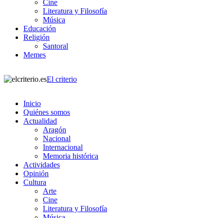
Cine
Literatura y Filosofía
Música
Educación
Religión
Santoral
Memes
El criterio
Inicio
Quiénes somos
Actualidad
Aragón
Nacional
Internacional
Memoria histórica
Actividades
Opinión
Cultura
Arte
Cine
Literatura y Filosofía
Música