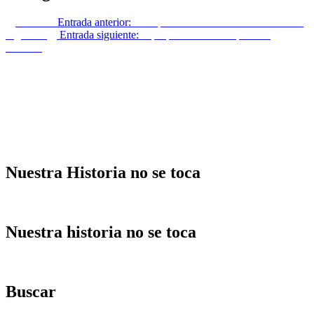
Anterior
Entrada anterior:
La esposa del Presidente del Gobierno
Siguiente
Entrada siguiente:
A propósito de la «España de
Franco»
Nuestra Historia no se toca
Nuestra historia no se toca
Buscar