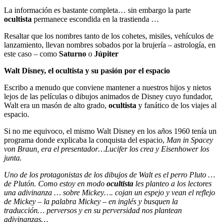
La información es bastante completa… sin embargo la parte
ocultista
permanece escondida en la trastienda …
Resaltar que los nombres tanto de los cohetes, misiles, vehículos de
lanzamiento, llevan nombres sobados por la brujería – astrología, en
este caso – como
Saturno
o
Júpiter
Walt Disney, el ocultista y su pasión por el espacio
Escribo a menudo que conviene mantener a nuestros hijos y nietos
lejos de las películas o dibujos animados de Disney cuyo fundador,
Walt era un masón de alto grado,
ocultista
y fanático de los viajes al
espacio.
Si no me equivoco, el mismo Walt Disney en los a
ñ
os 1960 tenía un
programa donde explicaba la conquista del espacio,
Man in Spacey
von Braun, era el presentador…Lucifer los crea y Eisenhower los
junta.
Uno de los protagonistas de los dibujos de Walt es el perro Pluto …
de Plutón. Como estoy en modo
ocultista
les planteo a los lectores
una adivinanza … sobre Mickey…. cojan un espejo y vean el reflejo
de Mickey – la palabra Mickey – en inglés y busquen la
traducción… perversos y en su perversidad nos plantean
adivinanzas…