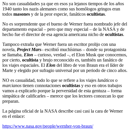
No son casualidades ya que en esos ya lejanos tiempos de los a
ñ
os
1940 tanto los nazis alemanes como sus homólogos gringos eran
todos
masones
y de la peor especie, fanáticos
ocultistas
.
No es sorprendente que el bueno de Werner fuera nombrado jefe del
departamento espacial – pero que muy especial – de la NASA y de
hecho fue el director de esa agencia americana nicho de
ocultistas
.
Tampoco extraña que Werner fuera un escritor prolijo con una
novela,
Project Mars
– escribió muchísimas – donde su protagonista
se llamaba,
Elon
– curioso, verdad –, el Elon Musk que conocemos,
por cierto,
ocultista
y brujo reconocido es, también un fanático de
los viajes espaciales. El
Elon
del libro de von Braun era el líder de
Marte y elegido por sufragio universal por un periodo de cinco años.
NO es casualidad, todo lo que se refiere a los viajes
lunáticos
o
marcianos
tienen connotaciones
ocultistas
y eso en otros trabajos
vamos a explicarlo porque la perversidad de esta gentuza – forma
simpática de calificarles – merece que los lectores conozcan lo que
preparan.
La p
á
gina oficial de la NASA describe casi casi la cara de Werner
en el enlace:
https://www.nasa.gov/people/wernher-von-braun/