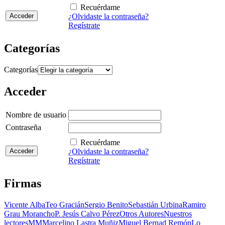
Recuérdame
¿Olvidaste la contraseña?
Regístrate
Categorías
Categorías
Acceder
Nombre de usuario
Contraseña
Recuérdame
¿Olvidaste la contraseña?
Regístrate
Firmas
Vicente Alba
Teo Gracián
Sergio Benito
Sebastián Urbina
Ramiro
Grau Morancho
P. Jesús Calvo Pérez
Otros Autores
Nuestros
lectores
MM
Marcelino Lastra Muñiz
Miguel Bernad Remón
Lo