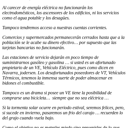
Al carecer de energía eléctrica no funcionarán los
electrodomésticos, los ascensores de los edificios, ni los servicios
como el agua potable y los desagües.
Tampoco tendremos acceso a nuestras cuentas corrientes.
Comercios y supermercados permanecerán cerrados hasta que a la
población se le acabe su dinero efectivo… por supuesto que las
tarjetas bancarias no funcionarán.
Las estaciones de servicio dejarán en poco tiempo de
suministrarnos gasóleo y gasolina … si usted es un afortunado
propietario de un VE, Vehículo Eléctrico, pues como dicen en
Navarra, jodersen. Los desafortunados poseedores de VT, Vehículos
Térmicos, tenemos la inmensa suerte de poder almacenar en
bidones el combustible.
Tampoco es un drama si posee un VE tiene la posibilidad de
comprarse una bicicleta… siempre que no sea eléctrica …
Si la tormenta solar ocurre en periodo estival, seremos felices, pero,
si sucede en invierno, pasaremos un frio del carajo … recuerden lo
del grajo cuando vuela bajo.
Como el objetivo no es meterles miedo sino prevenirles de lo que