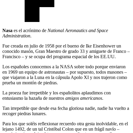
Nasa
es el acrónimo de
National Aeronautics and Space
Administration
.
Fue creada en julio de 1958 por el bueno de Ike Eisenhower un
conocido masón, Gran Maestro de grado 33 y amiguete de Franco –
Francisco – y se ocupa del programa espacial de los EE.UU.
Los españoles conocemos a la NASA sobre todo porque enviaron
en 1969 un equipo de astronautas – por supuesto, todos masones –
que viajaron a la Luna en la c
á
psula Apolo XI y nos trajeron como
prueba un montón de piedras.
La proeza fue irrepetible y los españolitos aplaudimos con
entusiasmo la haza
ñ
a de nuestros
amigos americanos
.
Tan irrepetible que desde esa fecha gloriosa nadie, nadie ha vuelto a
recoger piedras lunares.
Para los que soléis reflexionar recuerdo otra gesta inolvidable, en el
lejano 1492, de un tal Cristóbal Colon que en un frágil navío –