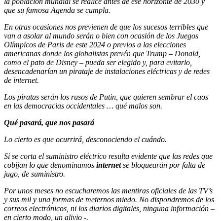
la población mundial se realice antes de ese horizonte de 2030 y
que su famosa Agenda se cumpla.
En otras ocasiones nos previenen de que los sucesos terribles que
van a asolar al mundo serán o bien con ocasión de los Juegos
Olímpicos de Paris de este 2024 o previos a las elecciones
americanas donde los globalistas prevén que Trump – Donald,
como el pato de Disney – pueda ser elegido y, para evitarlo,
desencadenarían un pirataje de instalaciones eléctricas y de redes
de internet.
Los piratas serán los rusos de Putin, que quieren sembrar el caos
en las democracias occidentales … qué malos son.
Qué pasará, que nos pasará
Lo cierto es que ocurrirá, desconociendo el cuándo.
Si se corta el suministro eléctrico resulta evidente que las redes que
cobijan lo que denominamos
internet
se bloquearán por falta de
jugo, de suministro.
Por unos meses no escucharemos las mentiras oficiales de las TV’s
y sus mil y una formas de meternos miedo. No dispondremos de los
correos electrónicos, ni los diarios digitales, ninguna información –
en cierto modo, un alivio -.