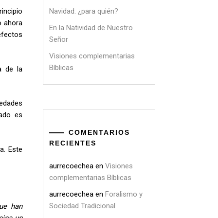
Navidad: ¿para quién?
incipio
o ahora
En la Natividad de Nuestro
efectos
Señor
Visiones complementarias
Bíblicas
a de la
medades
uado es
COMENTARIOS
RECIENTES
a. Este
aurrecoechea
en
Visiones
complementarias Bíblicas
aurrecoechea
en
Foralismo y
Sociedad Tradicional
que han
eina un