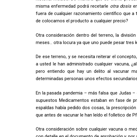
misma enfermedad podrá recetarle
otra dosis
en
fuera de cualquier razonamiento científico que a
de colocarnos el producto a cualquier precio?
Otra consideración dentro del terreno, la divisió
meses… otra locura ya que uno puede pesar tres ki
De ese terreno, y se necesita reiterar el concept
a usted le han administrado cualquier vacuna, ¿
pero entiendo que hay un delito al vacunar ma
determinadas personas unos efectos secundarios q
En la pasada pandemia – más falsa que Judas – e
supuestos Medicamentos estaban en fase de pr
espaldas había pedido dos cosas, la prescripción 
que antes de vacunar le han leído el folletico de P
Otra consideración sobre cualquier vacuna o me
con detalle en el documento de aprobación y, por 