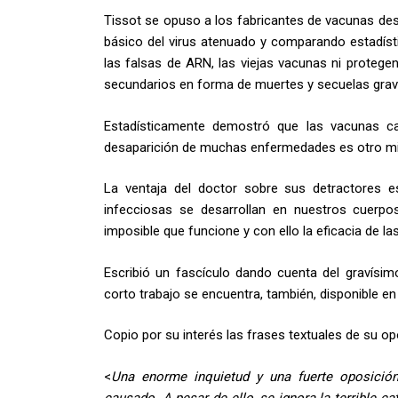
Tissot se opuso a los fabricantes de vacunas des
básico del virus atenuado y comparando estadí
las falsas de ARN, las viejas vacunas ni protege
secundarios en forma de muertes y secuelas gra
Estadísticamente demostró que las vacunas ca
desaparición de muchas enfermedades es otro mi
La ventaja del doctor sobre sus detractores 
infecciosas se desarrollan en nuestros cuerpos
imposible que funcione y con ello la eficacia de la
Escribió un fascículo dando cuenta del gravísi
corto trabajo se encuentra, también, disponible en 
Copio por su interés las frases textuales de su op
<
Una enorme inquietud y una fuerte oposición
causado. A pesar de ello, se ignora la terrible 