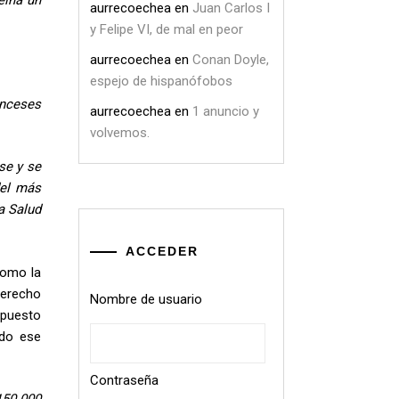
aurrecoechea
en
Juan Carlos I
y Felipe VI, de mal en peor
aurrecoechea
en
Conan Doyle,
espejo de hispanófobos
anceses
aurrecoechea
en
1 anuncio y
volvemos.
se y se
del más
a Salud
ACCEDER
como la
derecho
Nombre de usuario
upuesto
ndo ese
Contraseña