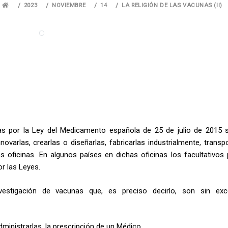
2023
NOVIEMBRE
14
LA RELIGIÓN DE LAS VACUNAS (II)
as por la Ley del Medicamento española de 25 de julio de 2015 
ovarlas, crearlas o diseñarlas, fabricarlas industrialmente, transpo
s oficinas. En algunos países en dichas oficinas los facultativos
r las Leyes.
estigación de vacunas que, es preciso decirlo, son sin exce
inistrarlas, la prescripción de un Médico…