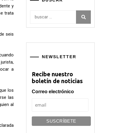
BUSCAR
dente y
e trata
Buscar:
de seis
 cuando
NEWSLETTER
urista,
vocar a
Recibe nuestro
boletín de noticias
que los
Correo electrónico
rse las
uien al
clarada