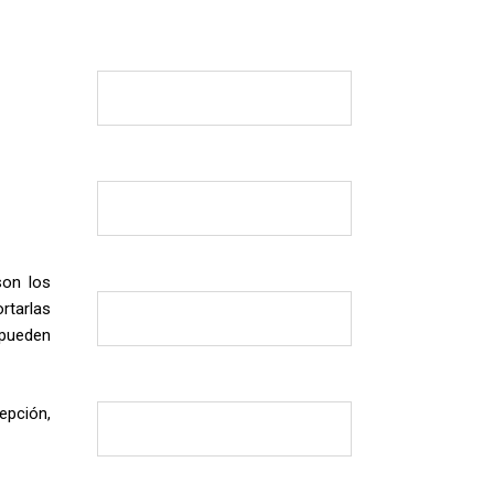
son los
rtarlas
 pueden
pción,