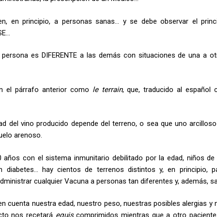
n, en principio, a personas sanas… y se debe observar el princ
SE…
da persona es DIFERENTE a las demás con situaciones de una a o
n el párrafo anterior como
le terrain
, que, traducido al español c
alidad del vino producido depende del terreno, o sea que uno arcillos
uelo arenoso.
 años con el sistema inmunitario debilitado por la edad, niños d
iabetes… hay cientos de terrenos distintos y, en principio, p
ministrar cualquier Vacuna a personas tan diferentes y, además, s
 cuenta nuestra edad, nuestro peso, nuestras posibles alergias y 
ucto nos recetará
equis
comprimidos mientras que a otro paciente