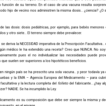
 función de su terreno. En el caso de una vacuna resulta sorpren
 todo hijo de vecino nos administren la misma dosis… ¿ciencia? ¿O s
n de las dosis: dosis pediátricas, por ejemplo, para bebés menores 
los y otro siete… El terreno siempre debe prevalecer.
o, se deriva la NECESIDAD imperativa de la Prescripción Facultativa…
algún médico le ha extendido una receta? Creo que NUNCA. No soy j
sivamente pues el no individualizar las necesidades puede pro
ue suelen ser superiores a los hipotéticos beneficios.
n ningún país se ha prescrito una sola vacuna… y peor todavía ya 
uebas y la EMA – Agencia Europea del Medicamento – para cubri
facultativa y la lectura completa del
folleto
del fabricante… ¿hay alg
fizer? NADIE. Se ha incumplido la Ley.
dicamento es su composición que debe ser siempre la misma y de
supuesto, en el envase.