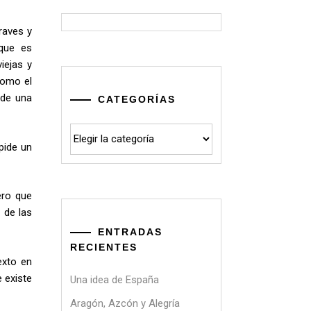
raves y
 que es
iejas y
como el
 de una
CATEGORÍAS
Categorías
pide un
ero que
 de las
ENTRADAS
RECIENTES
exto en
 existe
Una idea de España
Aragón, Azcón y Alegría