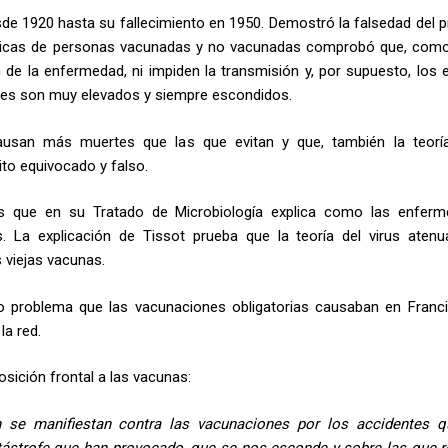
de 1920 hasta su fallecimiento en 1950. Demostró la falsedad del pr
sticas de personas vacunadas y no vacunadas comprobó que, com
n de la enfermedad, ni impiden la transmisión y, por supuesto, los 
ves son muy elevados y siempre escondidos.
usan más muertes que las que evitan y que, también la teorí
to equivocado y falso.
es que en su Tratado de Microbiología explica como las enfer
. La explicación de Tissot prueba que la teoría del virus aten
s viejas vacunas.
mo problema que las vacunaciones obligatorias causaban en Franci
la red.
osición frontal a las vacunas:
 se manifiestan contra las vacunaciones por los accidentes 
catástrofe que han provocado, que se nos esconde y sobre las que r