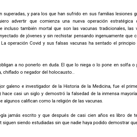
superadas, y para los que han sufrido en sus familias lesiones g
uiero advertir que comienza una nueva operación estratégica
d e incluso también mortal que son las vacunas tradicionales, las v
yectado de jóvenes y sin rechistar pensando ingenuamente que 
. La operación Covid y sus falsas vacunas ha sentado el principio
igan a no ponerlo en duda. El que lo niega o lo pone en solfa o 
a, chiflado o negador del holocausto…
jor galeno e investigador de la Historia de la Medicina, fue el prim
 hace casi un siglo y demostró la falsedad de la inmensa mayoría
 algunos califican como la religión de las vacunas.
ogía jamás escrito y que después de casi cien años es libro de t
 siguen siendo estudiadas sin que nadie haya podido demostrar que