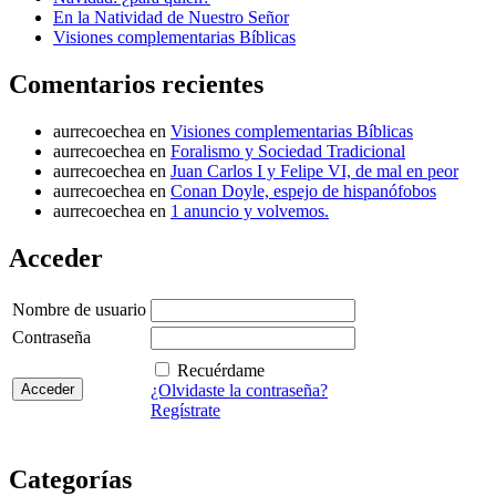
En la Natividad de Nuestro Señor
Visiones complementarias Bíblicas
Comentarios recientes
aurrecoechea
en
Visiones complementarias Bíblicas
aurrecoechea
en
Foralismo y Sociedad Tradicional
aurrecoechea
en
Juan Carlos I y Felipe VI, de mal en peor
aurrecoechea
en
Conan Doyle, espejo de hispanófobos
aurrecoechea
en
1 anuncio y volvemos.
Acceder
Nombre de usuario
Contraseña
Recuérdame
¿Olvidaste la contraseña?
Regístrate
Categorías