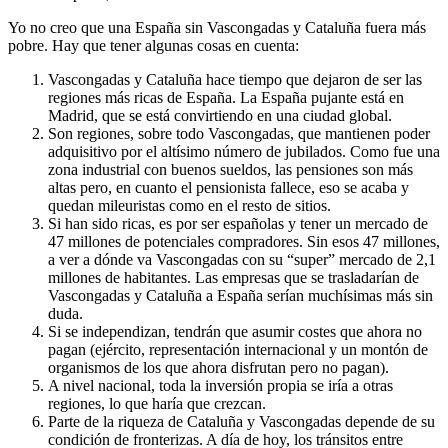
Yo no creo que una España sin Vascongadas y Cataluña fuera más
pobre. Hay que tener algunas cosas en cuenta:
Vascongadas y Cataluña hace tiempo que dejaron de ser las
regiones más ricas de España. La España pujante está en
Madrid, que se está convirtiendo en una ciudad global.
Son regiones, sobre todo Vascongadas, que mantienen poder
adquisitivo por el altísimo número de jubilados. Como fue una
zona industrial con buenos sueldos, las pensiones son más
altas pero, en cuanto el pensionista fallece, eso se acaba y
quedan mileuristas como en el resto de sitios.
Si han sido ricas, es por ser españolas y tener un mercado de
47 millones de potenciales compradores. Sin esos 47 millones,
a ver a dónde va Vascongadas con su “super” mercado de 2,1
millones de habitantes. Las empresas que se trasladarían de
Vascongadas y Cataluña a España serían muchísimas más sin
duda.
Si se independizan, tendrán que asumir costes que ahora no
pagan (ejército, representación internacional y un montón de
organismos de los que ahora disfrutan pero no pagan).
A nivel nacional, toda la inversión propia se iría a otras
regiones, lo que haría que crezcan.
Parte de la riqueza de Cataluña y Vascongadas depende de su
condición de fronterizas. A día de hoy, los tránsitos entre