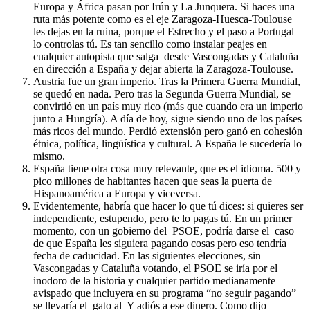
Europa y África pasan por Irún y La Junquera. Si haces una
ruta más potente como es el eje Zaragoza-Huesca-Toulouse
les dejas en la ruina, porque el Estrecho y el paso a Portugal
lo controlas tú. Es tan sencillo como instalar peajes en
cualquier autopista que salga desde Vascongadas y Cataluña
en dirección a España y dejar abierta la Zaragoza-Toulouse.
Austria fue un gran imperio. Tras la Primera Guerra Mundial,
se quedó en nada. Pero tras la Segunda Guerra Mundial, se
convirtió en un país muy rico (más que cuando era un imperio
junto a Hungría). A día de hoy, sigue siendo uno de los países
más ricos del mundo. Perdió extensión pero ganó en cohesión
étnica, política, lingüística y cultural. A España le sucedería lo
mismo.
España tiene otra cosa muy relevante, que es el idioma. 500 y
pico millones de habitantes hacen que seas la puerta de
Hispanoamérica a Europa y viceversa.
Evidentemente, habría que hacer lo que tú dices: si quieres ser
independiente, estupendo, pero te lo pagas tú. En un primer
momento, con un gobierno del PSOE, podría darse el caso
de que España les siguiera pagando cosas pero eso tendría
fecha de caducidad. En las siguientes elecciones, sin
Vascongadas y Cataluña votando, el PSOE se iría por el
inodoro de la historia y cualquier partido medianamente
avispado que incluyera en su programa “no seguir pagando”
se llevaría el gato al Y adiós a ese dinero. Como dijo