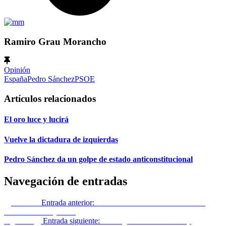
Ramiro Grau Morancho
Opinión
España
Pedro Sánchez
PSOE
Artículos relacionados
El oro luce y lucirá
Vuelve la dictadura de izquierdas
Pedro Sánchez da un golpe de estado anticonstitucional
Navegación de entradas
Anterior
Entrada anterior:
Historiadores de Cataluña sobre el
acuerdo PSOE y Junts
Siguiente
Entrada siguiente:
La religión de las vacunas (I)