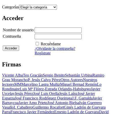
Categorías
Acceder
Nombre de usuario
Contraseña
Recuérdame
¿Olvidaste la contraseña?
Regístrate
Firmas
Vicente Alba
Teo Gracián
Sergio Benito
Sebastián Urbina
Ramiro
Grau Morancho
P. Jesús Calvo Pérez
Otros Autores
Nuestros
lectores
MM
Marcelino Lastra Muñiz
Miguel Bernad Remón
Lo
Rondinaire
Luis Mª Flórez-Estrada Orlandis-Habsburgo
Javier
Urcelay
Jesús Pérez
José Luis Orella
Jesús Laínz
José Javier
Esparza
José Francisco Rodríguez Queiruga
J.F. Garralda
Javier
Barraycoa
Javier Amo Prieto
José Antonio Bielsa
Iván Guerrero
Vasallo
I. Caballero
Guillermo Rocafort
Ginés Ladrón de Guevara
Parra
Francisco Javier Fernández
Ernesto Ladrón de Guevara
David