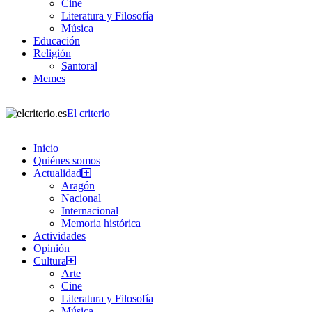
Cine
Literatura y Filosofía
Música
Educación
Religión
Santoral
Memes
El criterio
Inicio
Quiénes somos
Actualidad
Aragón
Nacional
Internacional
Memoria histórica
Actividades
Opinión
Cultura
Arte
Cine
Literatura y Filosofía
Música