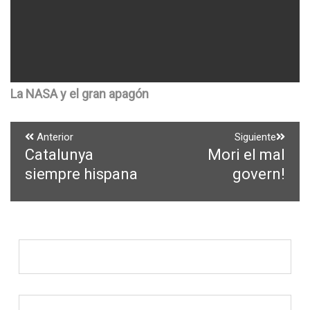
La NASA y el gran apagón
Navegación
Anterior
Siguiente
Catalunya
Mori el mal
Entrada
Entrada
de
anterior:
siguiente:
siempre hispana
govern!
entradas