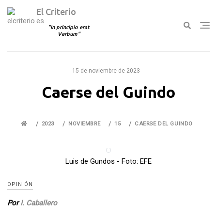
El Criterio
In principio erat
Verbum
Ir
al
15 de noviembre de 2023
contenido
Caerse del Guindo
2023
NOVIEMBRE
15
CAERSE DEL GUINDO
Luis de Gundos - Foto: EFE
OPINIÓN
Por
I. Caballero