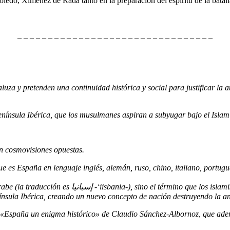
oledo, Ximénez de Rada tanto en la preparación del espíritu de la bata
_ _ _ _ _ _ _ _ _ _ _ _ _ _ _ _ _ _ _ _ _ _ _ _ _ _ _ _ _ _ _ _
a y pretenden una continuidad histórica y social para justificar la aut
itorio de la Península Ibérica, que los musulmanes aspiran a subyugar bajo el Islam
an cosmovisiones opuestas.
es España en lenguaje inglés, alemán, ruso, chino, italiano, portugu
ínsula Ibérica, creando un nuevo concepto de nación destruyendo la ante
España un enigma histórico» de Claudio Sánchez-Albornoz, que además