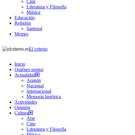
Cine
Literatura y Filosofía
Música
Educación
Religión
Santoral
Memes
El criterio
Inicio
Quiénes somos
Actualidad
Aragón
Nacional
Internacional
Memoria histórica
Actividades
Opinión
Cultura
Arte
Cine
Literatura y Filosofía
Música