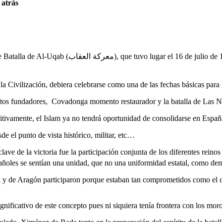
 atrás
12, fue el punto de inflexión en la liberación de España de la tiranía
de la Civilización, debiera celebrarse como una de las fechas básicas par
entos fundadores, Covadonga momento restaurador y la batalla de Las 
initivamente, el Islam ya no tendrá oportunidad de consolidarse en Españ
e el punto de vista histórico, militar, etc…
lave de la victoria fue la participación conjunta de los diferentes rein
pañoles se sentían una unidad, que no una uniformidad estatal, como de
a y de Aragón participaron porque estaban tan comprometidos como el ca
nificativo de este concepto pues ni siquiera tenía frontera con los mor