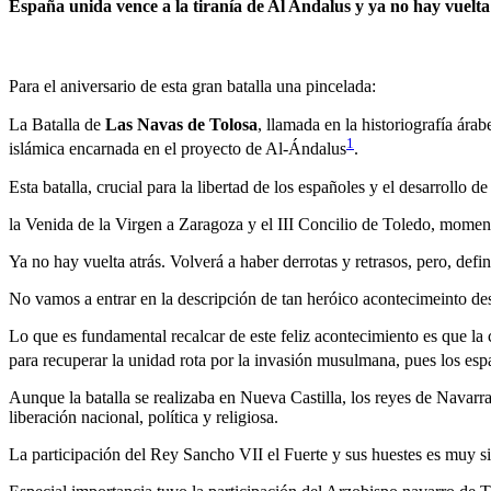
España unida vence a la tiranía de Al Andalus y ya no hay vuelta
Para el aniversario de esta gran batalla una pincelada:
La Batalla de
Las Navas de Tolosa
, llamada en la historiografía árabe Batalla de Al-Uqab (معركة العقاب), que tuvo lugar el 16 de julio de 12
1
islámica encarnada en el proyecto de Al-Ándalus
.
Esta batalla, crucial para la libertad de los españoles y el desarrollo 
la Venida de la Virgen a Zaragoza y el III Concilio de Toledo, mom
Ya no hay vuelta atrás. Volverá a haber derrotas y retrasos, pero, def
No vamos a entrar en la descripción de tan heróico acontecimeinto desd
Lo que es fundamental recalcar de este feliz acontecimiento es que la c
para recuperar la unidad rota por la invasión musulmana, pues los es
Aunque la batalla se realizaba en Nueva Castilla, los reyes de Navarr
liberación nacional, política y religiosa.
La participación del Rey Sancho VII el Fuerte y sus huestes es muy sig