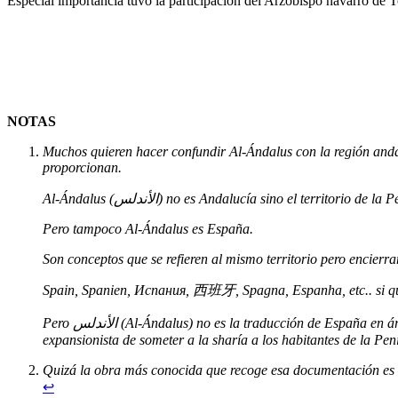
Especial importancia tuvo la participación del Arzobispo navarro de T
NOTAS
Muchos quieren hacer confundir Al-Ándalus con la región andaluz
proporcionan.
Al-Ándalus (الأندلس) no es Andalucía sino el terr
Pero tampoco Al-Ándalus es España.
Son conceptos que se refieren al mismo territorio pero encierr
Spain, Spanien, Испания, 西班牙, Spagna, Espanha, etc.. si que 
Pero الأندلس (Al-Ándalus) no es la traducción de España en árabe (la traducción es إسبانيا -‘iisbania-), sino el término que los islamistas han usado desde el 711 para definir el proyecto político
expansionista de someter a la sharía a los habitantes de la Pen
Quizá la obra más conocida que recoge esa documentación es «
↩