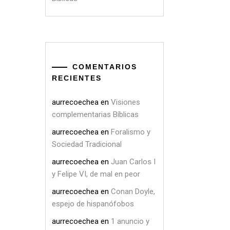
COMENTARIOS
RECIENTES
aurrecoechea
en
Visiones
complementarias Bíblicas
aurrecoechea
en
Foralismo y
Sociedad Tradicional
aurrecoechea
en
Juan Carlos I
y Felipe VI, de mal en peor
aurrecoechea
en
Conan Doyle,
espejo de hispanófobos
aurrecoechea
en
1 anuncio y