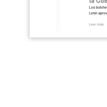
la Gu
Los bolchev
Lenin aprov
Leer más