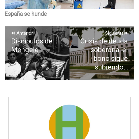
España se hunde
Navegación
Anterior
Siguiente
Discípulos de
Crisis de deuda
Entrada
Entrada
de
anterior:
siguiente:
Mengele
soberana: el
entradas
bono sigue
subiendo…