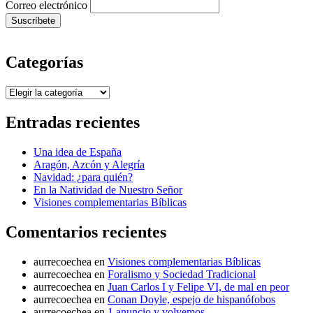
Correo electrónico
Categorías
Categorías
Entradas recientes
Una idea de España
Aragón, Azcón y Alegría
Navidad: ¿para quién?
En la Natividad de Nuestro Señor
Visiones complementarias Bíblicas
Comentarios recientes
aurrecoechea
en
Visiones complementarias Bíblicas
aurrecoechea
en
Foralismo y Sociedad Tradicional
aurrecoechea
en
Juan Carlos I y Felipe VI, de mal en peor
aurrecoechea
en
Conan Doyle, espejo de hispanófobos
aurrecoechea
en
1 anuncio y volvemos.