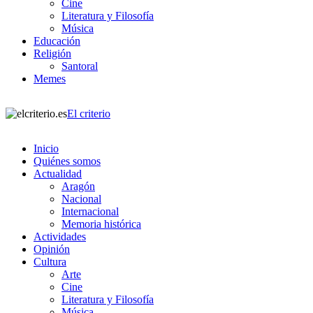
Cine
Literatura y Filosofía
Música
Educación
Religión
Santoral
Memes
El criterio
Inicio
Quiénes somos
Actualidad
Aragón
Nacional
Internacional
Memoria histórica
Actividades
Opinión
Cultura
Arte
Cine
Literatura y Filosofía
Música