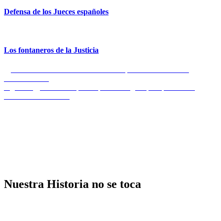
Defensa de los Jueces españoles
Los fontaneros de la Justicia
Navegación
Entrada
Anterior
1935. Cacería humana de apaches en el México
anterior:
revolucionario
de
Entrada
Siguiente
Finlandia apuesta por la Religión para prevenir la
entradas
siguiente:
violencia en las aulas
Nuestra Historia no se toca