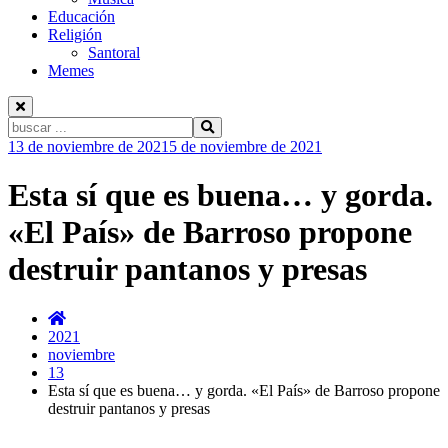
Educación
Religión
Santoral
Memes
Buscar:
Ir
13 de noviembre de 2021
5 de noviembre de 2021
al
contenido
Esta sí que es buena… y gorda.
«El País» de Barroso propone
destruir pantanos y presas
2021
noviembre
13
Esta sí que es buena… y gorda. «El País» de Barroso propone
destruir pantanos y presas