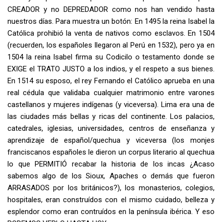
CREADOR y no DEPREDADOR como nos han vendido hasta
nuestros días. Para muestra un botón: En 1495 la reina Isabel la
Católica prohibió la venta de nativos como esclavos. En 1504
(recuerden, los españoles llegaron al Perú en 1532), pero ya en
1504 la reina Isabel firma su Codicilo o testamento donde se
EXIGE el TRATO JUSTO a los indios, y el respeto a sus bienes.
En 1514 su esposo, el rey Fernando el Católico aprueba en una
real cédula que validaba cualquier matrimonio entre varones
castellanos y mujeres indígenas (y viceversa). Lima era una de
las ciudades más bellas y ricas del continente. Los palacios,
catedrales, iglesias, universidades, centros de enseñanza y
aprendizaje de español/quechua y viceversa (los monjes
franciscanos españoles le dieron un corpus literario al quechua
lo que PERMITIÓ recabar la historia de los incas ¿Acaso
sabemos algo de los Sioux, Apaches o demás que fueron
ARRASADOS por los británicos?), los monasterios, colegios,
hospitales, eran construídos con el mismo cuidado, belleza y
esplendor como eran contruídos en la península ibérica. Y eso