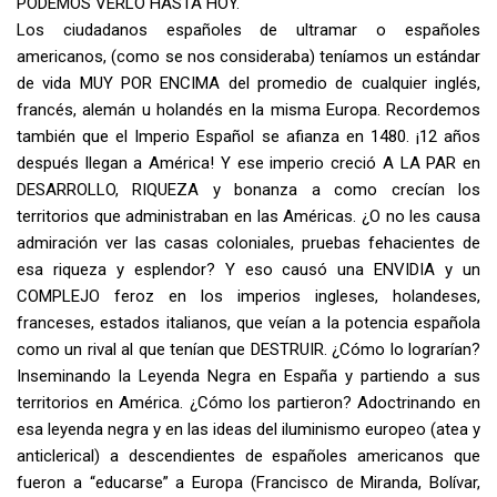
PODEMOS VERLO HASTA HOY.
Los ciudadanos españoles de ultramar o españoles
americanos, (como se nos consideraba) teníamos un estándar
de vida MUY POR ENCIMA del promedio de cualquier inglés,
francés, alemán u holandés en la misma Europa. Recordemos
también que el Imperio Español se afianza en 1480. ¡12 años
después llegan a América! Y ese imperio creció A LA PAR en
DESARROLLO, RIQUEZA y bonanza a como crecían los
territorios que administraban en las Américas. ¿O no les causa
admiración ver las casas coloniales, pruebas fehacientes de
esa riqueza y esplendor? Y eso causó una ENVIDIA y un
COMPLEJO feroz en los imperios ingleses, holandeses,
franceses, estados italianos, que veían a la potencia española
como un rival al que tenían que DESTRUIR. ¿Cómo lo lograrían?
Inseminando la Leyenda Negra en España y partiendo a sus
territorios en América. ¿Cómo los partieron? Adoctrinando en
esa leyenda negra y en las ideas del iluminismo europeo (atea y
anticlerical) a descendientes de españoles americanos que
fueron a “educarse” a Europa (Francisco de Miranda, Bolívar,