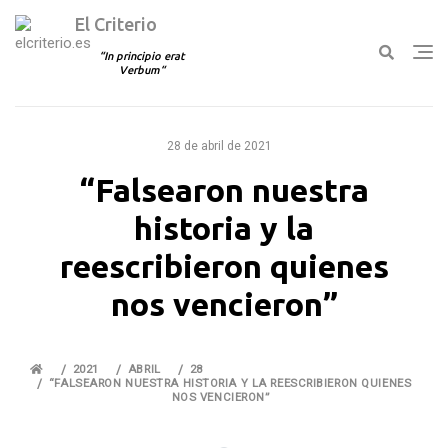
El Criterio
In principio erat
Verbum
Ir
al
28 de abril de 2021
contenido
“Falsearon nuestra
historia y la
reescribieron quienes
nos vencieron”
2021
ABRIL
28
“FALSEARON NUESTRA HISTORIA Y LA REESCRIBIERON QUIENES
NOS VENCIERON”