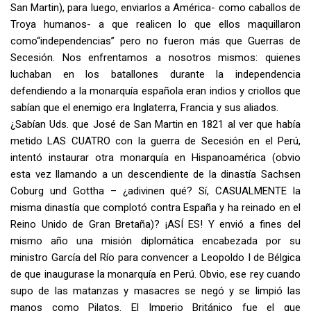
San Martin), para luego, enviarlos a América- como caballos de
Troya humanos- a que realicen lo que ellos maquillaron
como“independencias” pero no fueron más que Guerras de
Secesión. Nos enfrentamos a nosotros mismos: quienes
luchaban en los batallones durante la independencia
defendiendo a la monarquía española eran indios y criollos que
sabían que el enemigo era Inglaterra, Francia y sus aliados.
¿Sabían Uds. que José de San Martin en 1821 al ver que había
metido LAS CUATRO con la guerra de Secesión en el Perú,
intentó instaurar otra monarquía en Hispanoamérica (obvio
esta vez llamando a un descendiente de la dinastía Sachsen
Coburg und Gottha – ¿adivinen qué? Sí, CASUALMENTE la
misma dinastía que complotó contra España y ha reinado en el
Reino Unido de Gran Bretaña)? ¡ASÍ ES! Y envió a fines del
mismo año una misión diplomática encabezada por su
ministro García del Río para convencer a Leopoldo I de Bélgica
de que inaugurase la monarquía en Perú. Obvio, ese rey cuando
supo de las matanzas y masacres se negó y se limpió las
manos como Pilatos. El Imperio Británico fue el que