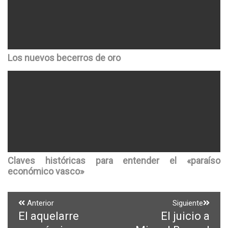
Los nuevos becerros de oro
Claves históricas para entender el «paraíso
económico vasco»
Navegación
Anterior
Siguiente
El aquelarre
El juicio a
Entrada
Entrada
de
anterior:
siguiente: