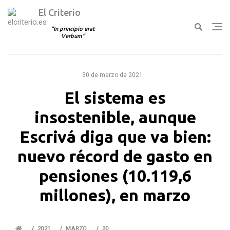
El Criterio
In principio erat
Verbum
Ir
al
30 de marzo de 2021
contenido
El sistema es
insostenible, aunque
Escrivá diga que va bien:
nuevo récord de gasto en
pensiones (10.119,6
millones), en marzo
2021
MARZO
30