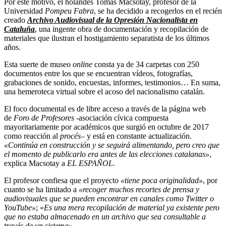
Por este motivo, el holandés Tomas Macsotay, profesor de la
Universidad
Pompeu Fabra
, se ha decidido a recogerlos en el recién
creado
Archivo Audiovisual de la Opresión Nacionalista en
Cataluña
, una ingente obra de documentación y recopilación de
materiales que ilustran el hostigamiento separatista de los últimos
años.
Esta suerte de museo
online
consta ya de 34 carpetas con 250
documentos entre los que se encuentran vídeos, fotografías,
grabaciones de sonido, encuestas, informes, testimonios… En suma,
una hemeroteca virtual sobre el acoso del nacionalismo catalán.
El foco documental es de libre acceso a través de la página web
de
Foro de Profesores
-asociación cívica compuesta
mayoritariamente por académicos que surgió en octubre de 2017
como reacción al
procés
– y está en constante actualización.
«Continúa en construcción y se seguirá alimentando, pero creo que
el momento de publicarlo era antes de las elecciones catalanas»
,
explica Macsotay a
EL ESPAÑOL
.
El profesor confiesa que el proyecto
«tiene poca originalidad»
, por
cuanto se ha limitado a
«recoger muchos recortes de prensa y
audiovisuales que se pueden encontrar en canales como Twitter o
YouTube»
; «
Es una mera recopilación de material ya existente pero
que no estaba almacenado en un archivo que sea consultable a
través de un sistema»
.