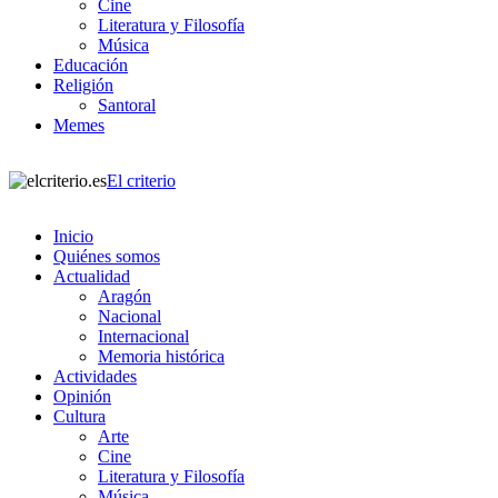
Cine
Literatura y Filosofía
Música
Educación
Religión
Santoral
Memes
El criterio
Inicio
Quiénes somos
Actualidad
Aragón
Nacional
Internacional
Memoria histórica
Actividades
Opinión
Cultura
Arte
Cine
Literatura y Filosofía
Música