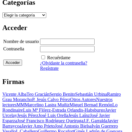
Categorías
Categorías
Acceder
Nombre de usuario
Contraseña
Recuérdame
¿Olvidaste la contraseña?
Regístrate
Firmas
Vicente Alba
Teo Gracián
Sergio Benito
Sebastián Urbina
Ramiro
Grau Morancho
P. Jesús Calvo Pérez
Otros Autores
Nuestros
lectores
MM
Marcelino Lastra Muñiz
Miguel Bernad Remón
Lo
Rondinaire
Luis Mª Flórez-Estrada Orlandis-Habsburgo
Javier
Urcelay
Jesús Pérez
José Luis Orella
Jesús Laínz
José Javier
Esparza
José Francisco Rodríguez Queiruga
J.F. Garralda
Javier
Barraycoa
Javier Amo Prieto
José Antonio Bielsa
Iván Guerrero
Vasallo
I. Caballero
Guillermo Rocafort
Ginés Ladrón de Guevara