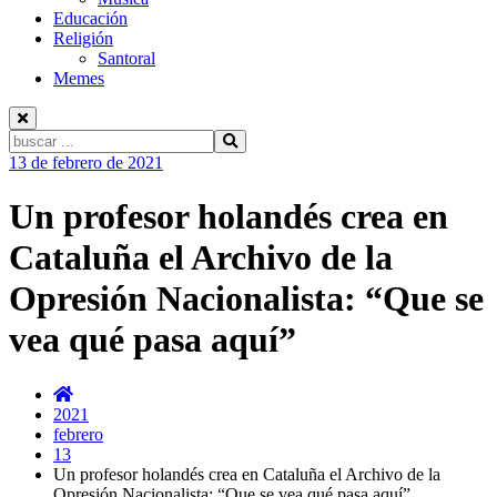
Educación
Religión
Santoral
Memes
Buscar:
Ir
13 de febrero de 2021
al
contenido
Un profesor holandés crea en
Cataluña el Archivo de la
Opresión Nacionalista: “Que se
vea qué pasa aquí”
2021
febrero
13
Un profesor holandés crea en Cataluña el Archivo de la
Opresión Nacionalista: “Que se vea qué pasa aquí”