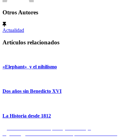
Otros Autores
Actualidad
Artículos relacionados
«Elephant» y el nihilismo
Dos años sin Benedicto XVI
La Historia desde 1812
Navegación
Entrada
Anterior
Caballero Español y Cristiano (X)
anterior:
Entrada
Siguiente
Próxima concentración por la libertad de culto
de
siguiente: