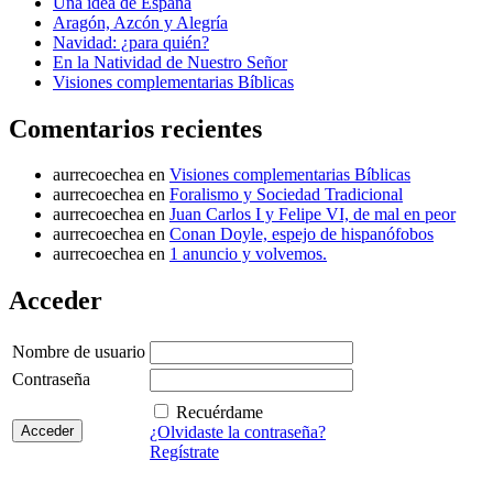
Una idea de España
Aragón, Azcón y Alegría
Navidad: ¿para quién?
En la Natividad de Nuestro Señor
Visiones complementarias Bíblicas
Comentarios recientes
aurrecoechea
en
Visiones complementarias Bíblicas
aurrecoechea
en
Foralismo y Sociedad Tradicional
aurrecoechea
en
Juan Carlos I y Felipe VI, de mal en peor
aurrecoechea
en
Conan Doyle, espejo de hispanófobos
aurrecoechea
en
1 anuncio y volvemos.
Acceder
Nombre de usuario
Contraseña
Recuérdame
¿Olvidaste la contraseña?
Regístrate