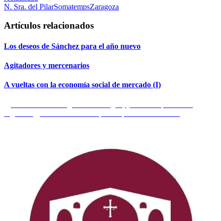
N. Sra. del Pilar
Somatemps
Zaragoza
Artículos relacionados
Los deseos de Sánchez para el año nuevo
Agitadores y mercenarios
A vueltas con la economía social de mercado (I)
Navegación
Entrada
Anterior
Guitarte ganará en Aragón, y será Vicepresidente
anterior:
Entrada
Siguiente
La
Lista Robinson
, si no quieres ser acosado
de
siguiente:
entradas