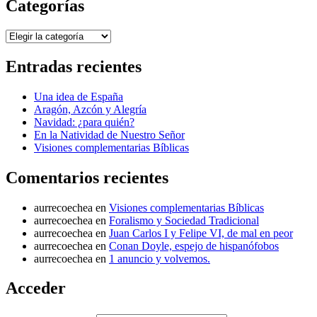
Categorías
Categorías
Entradas recientes
Una idea de España
Aragón, Azcón y Alegría
Navidad: ¿para quién?
En la Natividad de Nuestro Señor
Visiones complementarias Bíblicas
Comentarios recientes
aurrecoechea
en
Visiones complementarias Bíblicas
aurrecoechea
en
Foralismo y Sociedad Tradicional
aurrecoechea
en
Juan Carlos I y Felipe VI, de mal en peor
aurrecoechea
en
Conan Doyle, espejo de hispanófobos
aurrecoechea
en
1 anuncio y volvemos.
Acceder