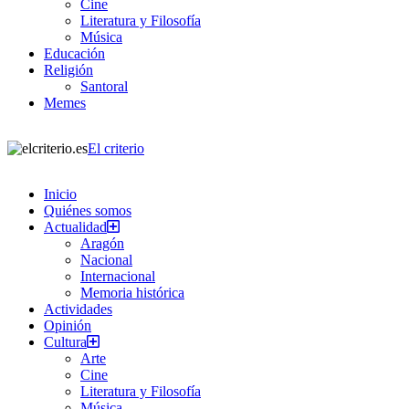
Cine
Literatura y Filosofía
Música
Educación
Religión
Santoral
Memes
El criterio
Inicio
Quiénes somos
Actualidad
Aragón
Nacional
Internacional
Memoria histórica
Actividades
Opinión
Cultura
Arte
Cine
Literatura y Filosofía
Música