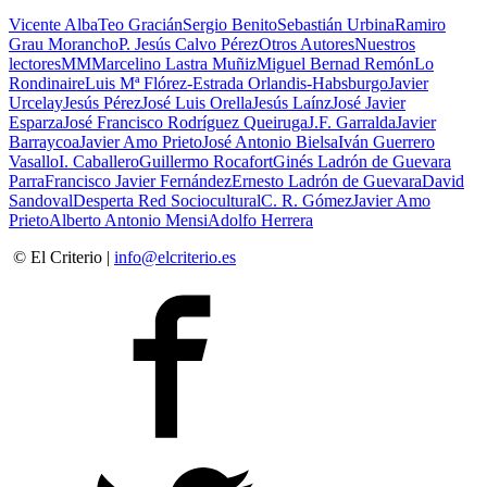
Vicente Alba
Teo Gracián
Sergio Benito
Sebastián Urbina
Ramiro
Grau Morancho
P. Jesús Calvo Pérez
Otros Autores
Nuestros
lectores
MM
Marcelino Lastra Muñiz
Miguel Bernad Remón
Lo
Rondinaire
Luis Mª Flórez-Estrada Orlandis-Habsburgo
Javier
Urcelay
Jesús Pérez
José Luis Orella
Jesús Laínz
José Javier
Esparza
José Francisco Rodríguez Queiruga
J.F. Garralda
Javier
Barraycoa
Javier Amo Prieto
José Antonio Bielsa
Iván Guerrero
Vasallo
I. Caballero
Guillermo Rocafort
Ginés Ladrón de Guevara
Parra
Francisco Javier Fernández
Ernesto Ladrón de Guevara
David
Sandoval
Desperta Red Sociocultural
C. R. Gómez
Javier Amo
Prieto
Alberto Antonio Mensi
Adolfo Herrera
© El Criterio |
info@elcriterio.es