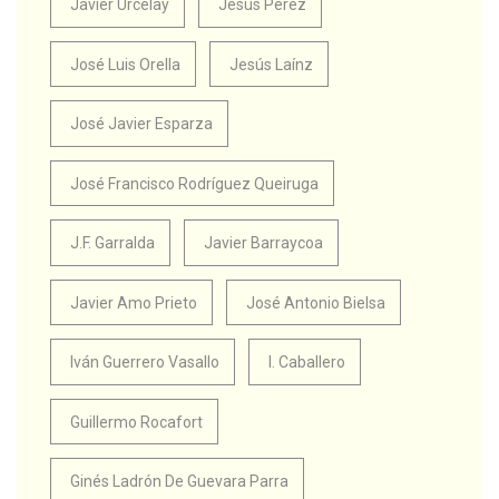
Javier Urcelay
Jesús Pérez
José Luis Orella
Jesús Laínz
José Javier Esparza
José Francisco Rodríguez Queiruga
J.F. Garralda
Javier Barraycoa
Javier Amo Prieto
José Antonio Bielsa
Iván Guerrero Vasallo
I. Caballero
Guillermo Rocafort
Ginés Ladrón De Guevara Parra