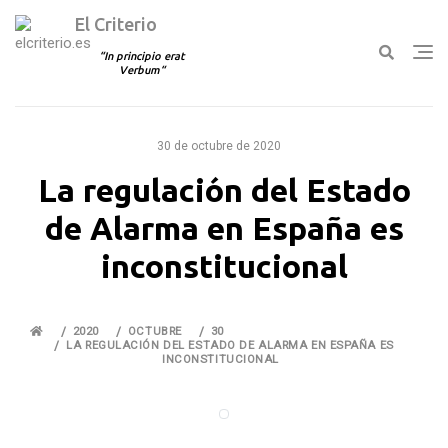
El Criterio
In principio erat
Verbum
Ir
al
30 de octubre de 2020
contenido
La regulación del Estado
de Alarma en España es
inconstitucional
2020
OCTUBRE
30
LA REGULACIÓN DEL ESTADO DE ALARMA EN ESPAÑA ES
INCONSTITUCIONAL