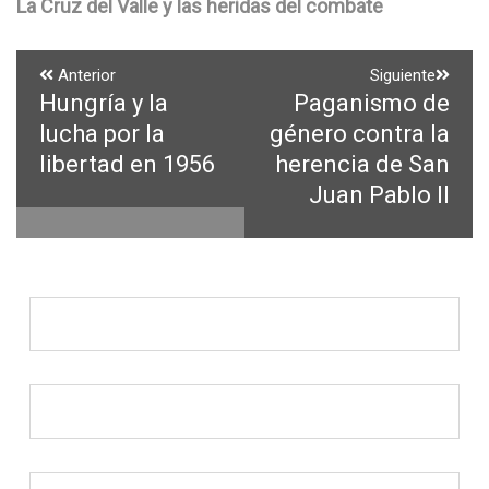
La Cruz del Valle y las heridas del combate
Navegación
Anterior
Siguiente
Hungría y la
Paganismo de
Entrada
Entrada
de
anterior:
siguiente:
lucha por la
género contra la
entradas
libertad en 1956
herencia de San
Juan Pablo II