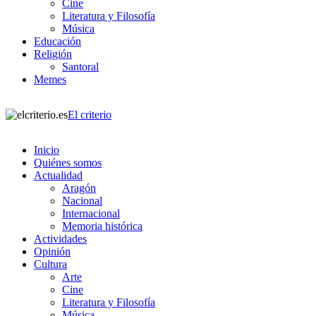
Cine
Literatura y Filosofía
Música
Educación
Religión
Santoral
Memes
El criterio
Inicio
Quiénes somos
Actualidad
Aragón
Nacional
Internacional
Memoria histórica
Actividades
Opinión
Cultura
Arte
Cine
Literatura y Filosofía
Música