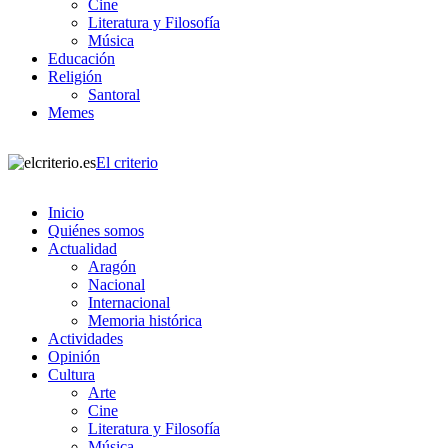
Cine
Literatura y Filosofía
Música
Educación
Religión
Santoral
Memes
El criterio
Inicio
Quiénes somos
Actualidad
Aragón
Nacional
Internacional
Memoria histórica
Actividades
Opinión
Cultura
Arte
Cine
Literatura y Filosofía
Música