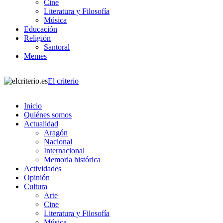
Cine
Literatura y Filosofía
Música
Educación
Religión
Santoral
Memes
El criterio
Inicio
Quiénes somos
Actualidad
Aragón
Nacional
Internacional
Memoria histórica
Actividades
Opinión
Cultura
Arte
Cine
Literatura y Filosofía
Música