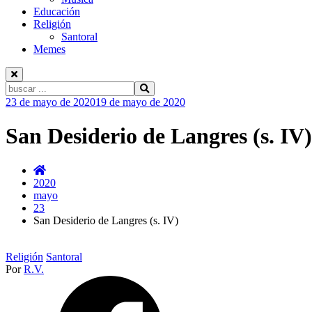
Educación
Religión
Santoral
Memes
Buscar:
Ir
23 de mayo de 2020
19 de mayo de 2020
al
contenido
San Desiderio de Langres (s. IV)
2020
mayo
23
San Desiderio de Langres (s. IV)
Religión
Santoral
Por
R.V.