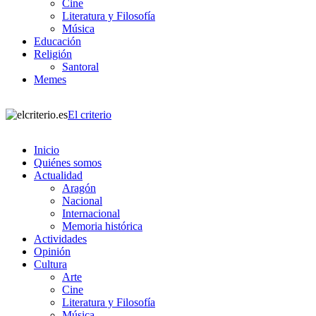
Cine
Literatura y Filosofía
Música
Educación
Religión
Santoral
Memes
El criterio
Inicio
Quiénes somos
Actualidad
Aragón
Nacional
Internacional
Memoria histórica
Actividades
Opinión
Cultura
Arte
Cine
Literatura y Filosofía
Música