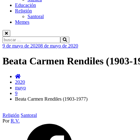
Educación
Religión
Santoral
Memes
Buscar:
Ir
9 de mayo de 2020
8 de mayo de 2020
al
contenido
Beata Carmen Rendiles (1903-1
2020
mayo
9
Beata Carmen Rendiles (1903-1977)
Religión
Santoral
Por
R.V.