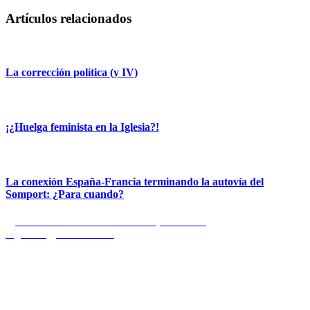
Artículos relacionados
La corrección política (y IV)
¡¿Huelga feminista en la Iglesia?!
La conexión España-Francia terminando la autovía del
Somport: ¿Para cuando?
Navegación
Entrada
Anterior
San José María Rubio (1864-1929)
anterior:
Entrada
Siguiente
Coma etílico
de
siguiente:
entradas