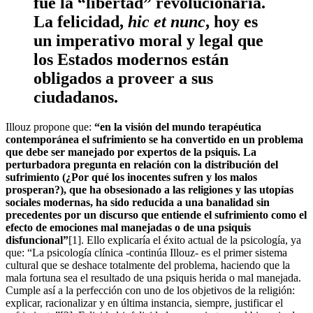
fue la “libertad” revolucionaria.
La felicidad,
hic et nunc
, hoy es
un imperativo moral y legal que
los Estados modernos están
obligados a proveer a sus
ciudadanos.
Illouz propone que:
“en la visión del mundo terapéutica
contemporánea el sufrimiento se ha convertido en un problema
que debe ser manejado por expertos de la psiquis. La
perturbadora pregunta en relación con la distribución del
sufrimiento (¿Por qué los inocentes sufren y los malos
prosperan?), que ha obsesionado a las religiones y las utopías
sociales modernas, ha sido reducida a una banalidad sin
precedentes por un discurso que entiende el sufrimiento como el
efecto de emociones mal manejadas o de una psiquis
disfuncional”
[1]. Ello explicaría el éxito actual de la psicología, ya
que: “La psicología clínica -continúa Illouz- es el primer sistema
cultural que se deshace totalmente del problema, haciendo que la
mala fortuna sea el resultado de una psiquis herida o mal manejada.
Cumple así a la perfección con uno de los objetivos de la religión:
explicar, racionalizar y en última instancia, siempre, justificar el