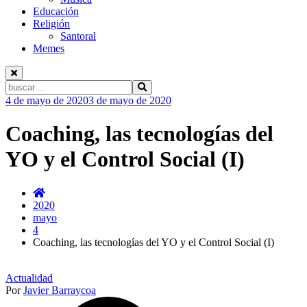
Educación
Religión
Santoral
Memes
Buscar:
Ir
4 de mayo de 2020
3 de mayo de 2020
al
contenido
Coaching, las tecnologías del
YO y el Control Social (I)
2020
mayo
4
Coaching, las tecnologías del YO y el Control Social (I)
Actualidad
Por
Javier Barraycoa