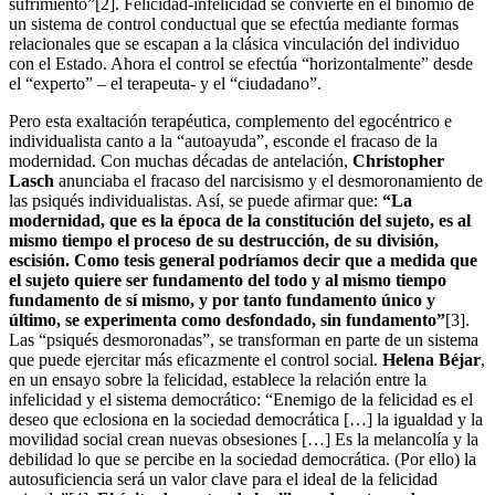
sufrimiento”[2]. Felicidad-infelicidad se convierte en el binomio de
un sistema de control conductual que se efectúa mediante formas
relacionales que se escapan a la clásica vinculación del individuo
con el Estado. Ahora el control se efectúa “horizontalmente” desde
el “experto” – el terapeuta- y el “ciudadano”.
Pero esta exaltación terapéutica, complemento del egocéntrico e
individualista canto a la “autoayuda”, esconde el fracaso de la
modernidad. Con muchas décadas de antelación,
Christopher
Lasch
anunciaba el fracaso del narcisismo y el desmoronamiento de
las psiqués individualistas. Así, se puede afirmar que:
“La
modernidad, que es la época de la constitución del sujeto, es al
mismo tiempo el proceso de su destrucción, de su división,
escisión. Como tesis general podríamos decir que a medida que
el sujeto quiere ser fundamento del todo y al mismo tiempo
fundamento de sí mismo, y por tanto fundamento único y
último, se experimenta como desfondado, sin fundamento”
[3].
Las “psiqués desmoronadas”, se transforman en parte de un sistema
que puede ejercitar más eficazmente el control social.
Helena Béjar
,
en un ensayo sobre la felicidad, establece la relación entre la
infelicidad y el sistema democrático: “Enemigo de la felicidad es el
deseo que eclosiona en la sociedad democrática […] la igualdad y la
movilidad social crean nuevas obsesiones […] Es la melancolía y la
debilidad lo que se percibe en la sociedad democrática. (Por ello) la
autosuficiencia será un valor clave para el ideal de la felicidad