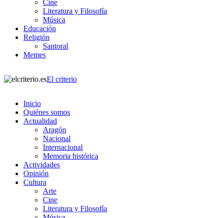
Cine
Literatura y Filosofía
Música
Educación
Religión
Santoral
Memes
El criterio
Inicio
Quiénes somos
Actualidad
Aragón
Nacional
Internacional
Memoria histórica
Actividades
Opinión
Cultura
Arte
Cine
Literatura y Filosofía
Música