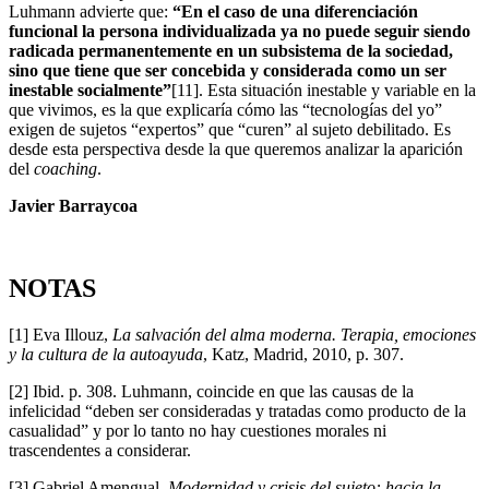
Luhmann advierte que:
“En el caso de una diferenciación
funcional la persona individualizada ya no puede seguir siendo
radicada permanentemente en un subsistema de la sociedad,
sino que tiene que ser concebida y considerada como un ser
inestable socialmente”
[11]. Esta situación inestable y variable en la
que vivimos, es la que explicaría cómo las “tecnologías del yo”
exigen de sujetos “expertos” que “curen” al sujeto debilitado. Es
desde esta perspectiva desde la que queremos analizar la aparición
del
coaching
.
Javier Barraycoa
NOTAS
[1] Eva Illouz,
La salvación del alma moderna. Terapia, emociones
y la cultura de la autoayuda
, Katz, Madrid, 2010, p. 307.
[2] Ibid. p. 308. Luhmann, coincide en que las causas de la
infelicidad “deben ser consideradas y tratadas como producto de la
casualidad” y por lo tanto no hay cuestiones morales ni
trascendentes a considerar.
[3] Gabriel Amengual,
Modernidad y crisis del sujeto: hacia la