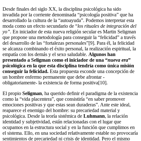
Desde finales del siglo XX, la disciplina psicológica ha sido
invadida por la corriente denominada “psicología positiva” que ha
desarrollado la cultura de la “autoayuda”. Podemos interpretar esta
moda como un efecto secundario de “
los rituales de integración del
yo”.
En iniciador de esta nueva religión secular es Martin Seligman
que propone una metodología para conseguir la “felicidad” a través
del desarrollo de las “fortalezas personales”[9]. Para él, la felicidad
se alcanza combinando el éxito personal, la realización espiritual, la
empatía con los demás y el sexo saludable.
Algunos han
presentado a Seligman como el iniciador de una “
nueva era
”
psicológica en la que esta disciplina tendría como única misión
conseguir la felicidad.
Esta propuesta esconde una concepción de
un hombre enfermo permanente que debe afrontar -
obligatoriamente- la existencia de forma positiva[10].
El propio
Seligman
, ha querido definir el paradigma de la existencia
como la “vida placentera”, que consistiría “en saber promover
emociones positivas y que estas sean duraderas”. Ante este ideal,
reaparece el enemigo del hombre: su precariedad material y
psicológica. Desde la teoría sistémica de
Luhmann
, la relación
identidad y subjetividad, están relacionadas con el lugar que
ocupamos en la estructura social y en la función que cumplimos en
el sistema. Ello, en una sociedad relativamente estable no provocaría
sentimientos de precariedad ni crisis de identidad. Pero el mismo