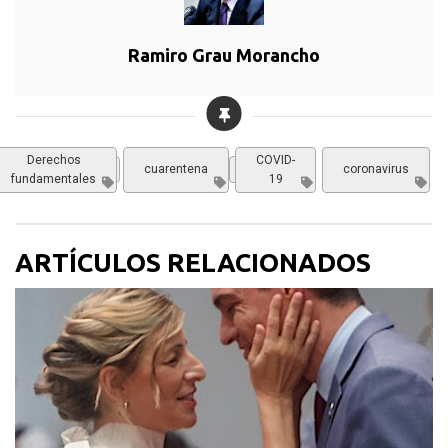
Ramiro Grau Morancho
Derechos
COVID-
,
,
Actualidad
cuarentena
Nacional
Opinión
coronavirus
fundamentales
19
ARTÍCULOS RELACIONADOS