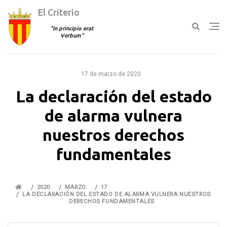
El Criterio
In principio erat
Verbum
Ir
al
17 de marzo de 2020
contenido
La declaración del estado
de alarma vulnera
nuestros derechos
fundamentales
2020
MARZO
17
LA DECLARACIÓN DEL ESTADO DE ALARMA VULNERA NUESTROS
DERECHOS FUNDAMENTALES