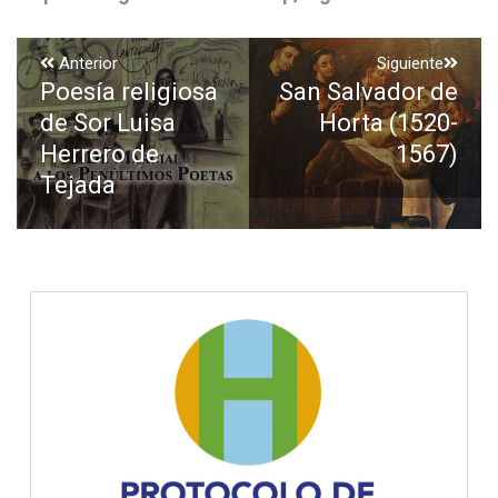
Navegación
Anterior
Siguiente
Poesía religiosa
San Salvador de
Entrada
Entrada
de
anterior:
siguiente:
de Sor Luisa
Horta (1520-
entradas
Herrero de
1567)
Tejada