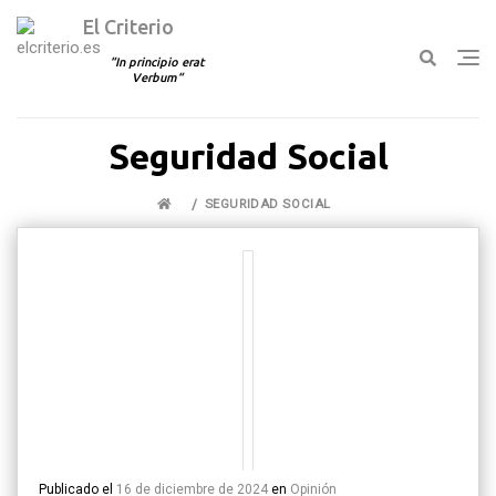
El Criterio
In principio erat
Verbum
Ir
Seguridad Social
al
contenido
SEGURIDAD SOCIAL
Publicado el
16 de diciembre de 2024
en
Opinión