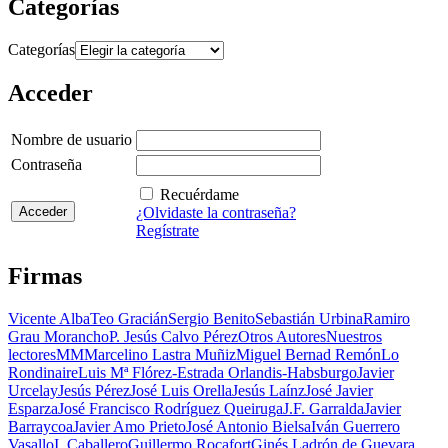
Categorías
Categorías
Acceder
Nombre de usuario
Contraseña
Recuérdame
¿Olvidaste la contraseña?
Regístrate
Firmas
Vicente Alba
Teo Gracián
Sergio Benito
Sebastián Urbina
Ramiro
Grau Morancho
P. Jesús Calvo Pérez
Otros Autores
Nuestros
lectores
MM
Marcelino Lastra Muñiz
Miguel Bernad Remón
Lo
Rondinaire
Luis Mª Flórez-Estrada Orlandis-Habsburgo
Javier
Urcelay
Jesús Pérez
José Luis Orella
Jesús Laínz
José Javier
Esparza
José Francisco Rodríguez Queiruga
J.F. Garralda
Javier
Barraycoa
Javier Amo Prieto
José Antonio Bielsa
Iván Guerrero
Vasallo
I. Caballero
Guillermo Rocafort
Ginés Ladrón de Guevara