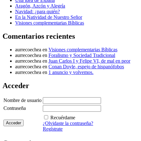
Una idea de España
Aragón, Azcón y Alegría
Navidad: ¿para quién?
En la Natividad de Nuestro Señor
Visiones complementarias Bíblicas
Comentarios recientes
aurrecoechea
en
Visiones complementarias Bíblicas
aurrecoechea
en
Foralismo y Sociedad Tradicional
aurrecoechea
en
Juan Carlos I y Felipe VI, de mal en peor
aurrecoechea
en
Conan Doyle, espejo de hispanófobos
aurrecoechea
en
1 anuncio y volvemos.
Acceder
Nombre de usuario
Contraseña
Recuérdame
¿Olvidaste la contraseña?
Regístrate