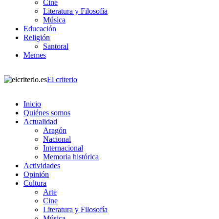
Cine
Literatura y Filosofía
Música
Educación
Religión
Santoral
Memes
El criterio
Inicio
Quiénes somos
Actualidad
Aragón
Nacional
Internacional
Memoria histórica
Actividades
Opinión
Cultura
Arte
Cine
Literatura y Filosofía
Música