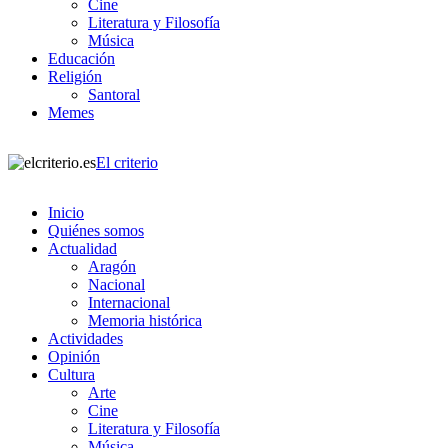
Cine
Literatura y Filosofía
Música
Educación
Religión
Santoral
Memes
El criterio
Inicio
Quiénes somos
Actualidad
Aragón
Nacional
Internacional
Memoria histórica
Actividades
Opinión
Cultura
Arte
Cine
Literatura y Filosofía
Música