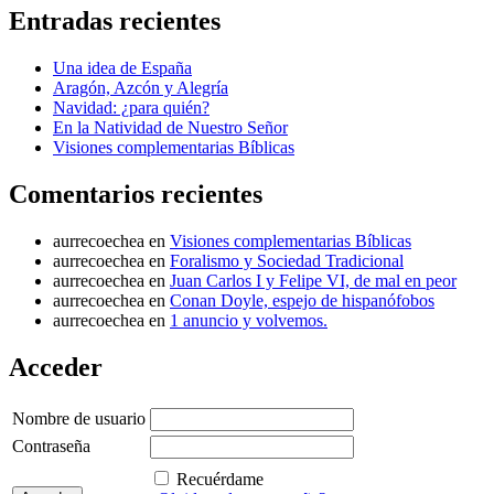
Entradas recientes
Una idea de España
Aragón, Azcón y Alegría
Navidad: ¿para quién?
En la Natividad de Nuestro Señor
Visiones complementarias Bíblicas
Comentarios recientes
aurrecoechea
en
Visiones complementarias Bíblicas
aurrecoechea
en
Foralismo y Sociedad Tradicional
aurrecoechea
en
Juan Carlos I y Felipe VI, de mal en peor
aurrecoechea
en
Conan Doyle, espejo de hispanófobos
aurrecoechea
en
1 anuncio y volvemos.
Acceder
Nombre de usuario
Contraseña
Recuérdame