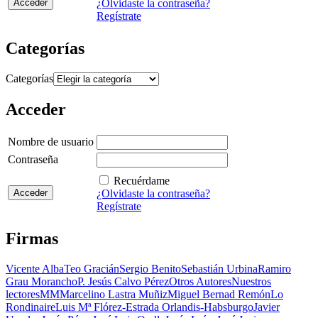
¿Olvidaste la contraseña?
Regístrate
Categorías
Categorías
Acceder
Nombre de usuario
Contraseña
Recuérdame
¿Olvidaste la contraseña?
Regístrate
Firmas
Vicente Alba
Teo Gracián
Sergio Benito
Sebastián Urbina
Ramiro
Grau Morancho
P. Jesús Calvo Pérez
Otros Autores
Nuestros
lectores
MM
Marcelino Lastra Muñiz
Miguel Bernad Remón
Lo
Rondinaire
Luis Mª Flórez-Estrada Orlandis-Habsburgo
Javier