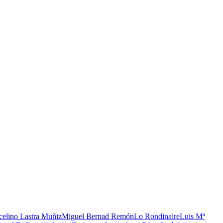
elino Lastra Muñiz
Miguel Bernad Remón
Lo Rondinaire
Luis Mª