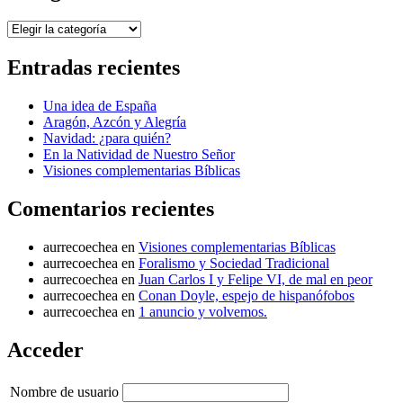
Categorías
Entradas recientes
Una idea de España
Aragón, Azcón y Alegría
Navidad: ¿para quién?
En la Natividad de Nuestro Señor
Visiones complementarias Bíblicas
Comentarios recientes
aurrecoechea
en
Visiones complementarias Bíblicas
aurrecoechea
en
Foralismo y Sociedad Tradicional
aurrecoechea
en
Juan Carlos I y Felipe VI, de mal en peor
aurrecoechea
en
Conan Doyle, espejo de hispanófobos
aurrecoechea
en
1 anuncio y volvemos.
Acceder
Nombre de usuario