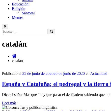
Educación
Religión
Santoral
Memes
Buscar:
Ir
catalán
al
contenido
catalán
Publicado el
25 de junio de 2020
26 de junio de 2020
en
Actualidad
España y Cataluña; el pedregal y la tierra f
Dice el señor Mas que “hay que pasar el desfiladero sabiendo que no no
Leer más