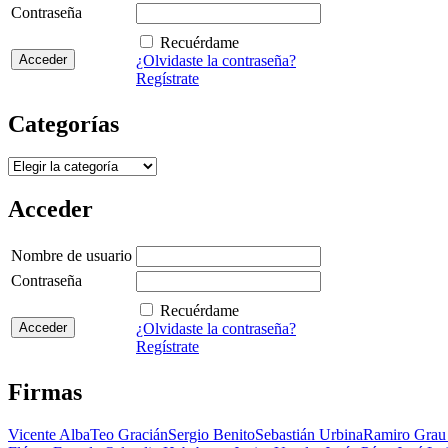
Contraseña
Recuérdame
¿Olvidaste la contraseña?
Regístrate
Categorías
Categorías
Acceder
Nombre de usuario
Contraseña
Recuérdame
¿Olvidaste la contraseña?
Regístrate
Firmas
Vicente Alba
Teo Gracián
Sergio Benito
Sebastián Urbina
Ramiro Grau