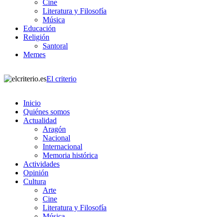
Cine
Literatura y Filosofía
Música
Educación
Religión
Santoral
Memes
El criterio
Inicio
Quiénes somos
Actualidad
Aragón
Nacional
Internacional
Memoria histórica
Actividades
Opinión
Cultura
Arte
Cine
Literatura y Filosofía
Música