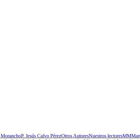
 Morancho
P. Jesús Calvo Pérez
Otros Autores
Nuestros lectores
MM
Marc