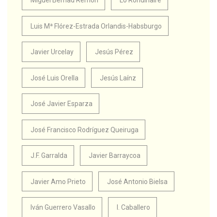
Miguel Bernad Remón
Lo Rondinaire
Luis Mª Flórez-Estrada Orlandis-Habsburgo
Javier Urcelay
Jesús Pérez
José Luis Orella
Jesús Laínz
José Javier Esparza
José Francisco Rodríguez Queiruga
J.F. Garralda
Javier Barraycoa
Javier Amo Prieto
José Antonio Bielsa
Iván Guerrero Vasallo
I. Caballero