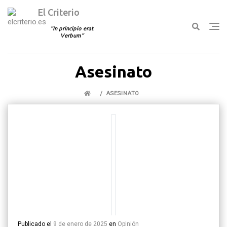
El Criterio
In principio erat
Verbum
Ir
Asesinato
al
contenido
ASESINATO
Publicado el
9 de enero de 2025
en
Opinión