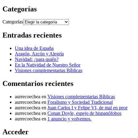
Categorías
Categorías
Entradas recientes
Una idea de España
Aragón, Azcón y Alegría
Navidad: ¿para quién?
En la Natividad de Nuestro Señor
Visiones complementarias Bíblicas
Comentarios recientes
aurrecoechea
en
Visiones complementarias Bíblicas
aurrecoechea
en
Foralismo y Sociedad Tradicional
aurrecoechea
en
Juan Carlos I y Felipe VI, de mal en peor
aurrecoechea
en
Conan Doyle, espejo de hispanófobos
aurrecoechea
en
1 anuncio y volvemos.
Acceder