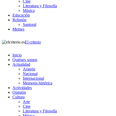
Cine
Literatura y Filosofía
Música
Educación
Religión
Santoral
Memes
El criterio
Inicio
Quiénes somos
Actualidad
Aragón
Nacional
Internacional
Memoria histórica
Actividades
Opinión
Cultura
Arte
Cine
Literatura y Filosofía
Música