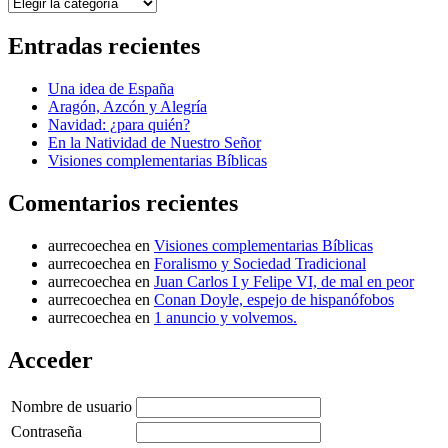
Categorías
Entradas recientes
Una idea de España
Aragón, Azcón y Alegría
Navidad: ¿para quién?
En la Natividad de Nuestro Señor
Visiones complementarias Bíblicas
Comentarios recientes
aurrecoechea
en
Visiones complementarias Bíblicas
aurrecoechea
en
Foralismo y Sociedad Tradicional
aurrecoechea
en
Juan Carlos I y Felipe VI, de mal en peor
aurrecoechea
en
Conan Doyle, espejo de hispanófobos
aurrecoechea
en
1 anuncio y volvemos.
Acceder
Nombre de usuario
Contraseña