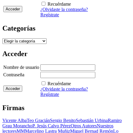
Recuérdame
¿Olvidaste la contraseña?
Regístrate
Categorías
Categorías
Acceder
Nombre de usuario
Contraseña
Recuérdame
¿Olvidaste la contraseña?
Regístrate
Firmas
Vicente Alba
Teo Gracián
Sergio Benito
Sebastián Urbina
Ramiro
Grau Morancho
P. Jesús Calvo Pérez
Otros Autores
Nuestros
lectores
MM
Marcelino Lastra Muñiz
Miguel Bernad Remón
Lo