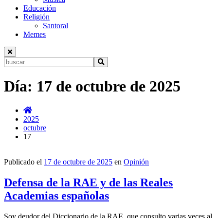
Educación
Religión
Santoral
Memes
Buscar:
Ir
Día:
17 de octubre de 2025
al
contenido
2025
octubre
17
Publicado el
17 de octubre de 2025
en
Opinión
Defensa de la RAE y de las Reales
Academias españolas
Soy deudor del Diccionario de la RAE, que consulto varias veces al