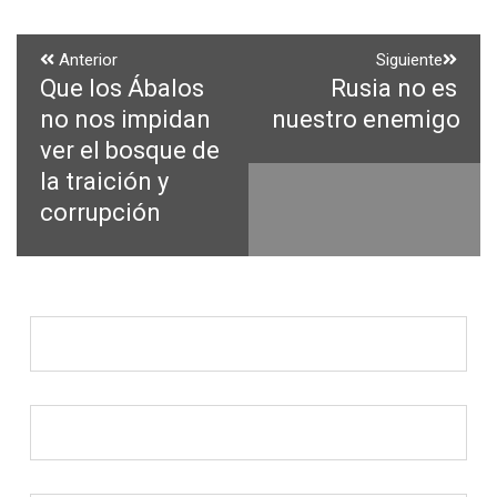
Navegación
Anterior
Siguiente
Que los Ábalos
Rusia no es
Entrada
Entrada
de
anterior:
siguiente:
no nos impidan
nuestro enemigo
entradas
ver el bosque de
la traición y
corrupción