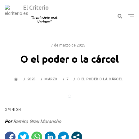
El Criterio
In principio erat
Verbum
Ir
al
7 de marzo de 2025
contenido
O el poder o la cárcel
2025
MARZO
7
O EL PODER O LA CÁRCEL
OPINIÓN
Por
Ramiro Grau Morancho