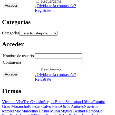
Recuérdame
¿Olvidaste la contraseña?
Regístrate
Categorías
Categorías
Acceder
Nombre de usuario
Contraseña
Recuérdame
¿Olvidaste la contraseña?
Regístrate
Firmas
Vicente Alba
Teo Gracián
Sergio Benito
Sebastián Urbina
Ramiro
Grau Morancho
P. Jesús Calvo Pérez
Otros Autores
Nuestros
lectores
MM
Marcelino Lastra Muñiz
Miguel Bernad Remón
Lo