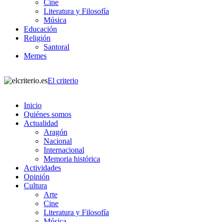
Cine
Literatura y Filosofía
Música
Educación
Religión
Santoral
Memes
El criterio
Inicio
Quiénes somos
Actualidad
Aragón
Nacional
Internacional
Memoria histórica
Actividades
Opinión
Cultura
Arte
Cine
Literatura y Filosofía
Música