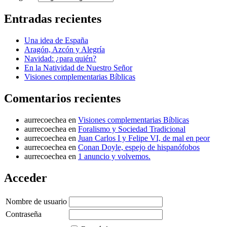
Entradas recientes
Una idea de España
Aragón, Azcón y Alegría
Navidad: ¿para quién?
En la Natividad de Nuestro Señor
Visiones complementarias Bíblicas
Comentarios recientes
aurrecoechea
en
Visiones complementarias Bíblicas
aurrecoechea
en
Foralismo y Sociedad Tradicional
aurrecoechea
en
Juan Carlos I y Felipe VI, de mal en peor
aurrecoechea
en
Conan Doyle, espejo de hispanófobos
aurrecoechea
en
1 anuncio y volvemos.
Acceder
Nombre de usuario
Contraseña