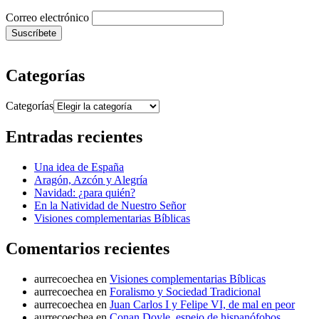
Correo electrónico
Categorías
Categorías
Entradas recientes
Una idea de España
Aragón, Azcón y Alegría
Navidad: ¿para quién?
En la Natividad de Nuestro Señor
Visiones complementarias Bíblicas
Comentarios recientes
aurrecoechea
en
Visiones complementarias Bíblicas
aurrecoechea
en
Foralismo y Sociedad Tradicional
aurrecoechea
en
Juan Carlos I y Felipe VI, de mal en peor
aurrecoechea
en
Conan Doyle, espejo de hispanófobos