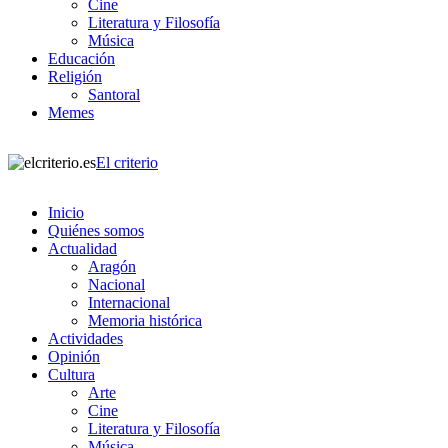
Cine
Literatura y Filosofía
Música
Educación
Religión
Santoral
Memes
El criterio
Inicio
Quiénes somos
Actualidad
Aragón
Nacional
Internacional
Memoria histórica
Actividades
Opinión
Cultura
Arte
Cine
Literatura y Filosofía
Música