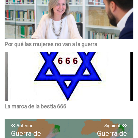
Por qué las mujeres no van a la guerra
La marca de la bestia 666
Navegación
Anterior
Siguiente
Guerra de
Guerra de
Entrada
Entrada
de