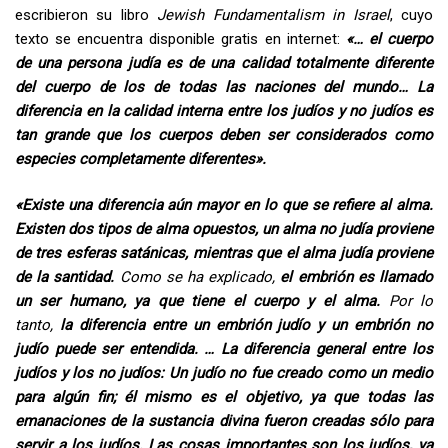
escribieron su libro
Jewish Fundamentalism in Israel
, cuyo
texto se encuentra disponible gratis en internet:
«…
el cuerpo
de una persona judía es de una calidad totalmente diferente
del cuerpo de los de todas las naciones del mundo… La
diferencia en la calidad interna entre los judíos y no judíos es
tan grande que los cuerpos deben ser considerados como
especies completamente diferentes
».
«Existe
una diferencia aún mayor en lo que se refiere al alma.
Existen dos tipos de alma opuestos, un alma no judía proviene
de tres esferas satánicas, mientras que el alma judía proviene
de la santidad
.
Como se ha explicado,
el embrión es llamado
un ser humano, ya que tiene el cuerpo y el alma.
Por lo
tanto,
la diferencia entre un embrión judío y un embrión no
judío puede ser entendida
. … La diferencia general entre los
judíos y los no judíos:
Un judío no fue creado como un medio
para algún fin; él mismo es el objetivo, ya que todas las
emanaciones de la sustancia divina fueron creadas sólo para
servir a los judíos
.
Las cosas importantes son los judíos, ya