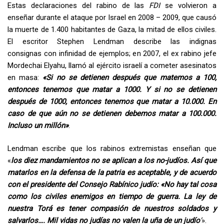
Estas declaraciones del rabino de las
FDI
se volvieron a
enseñar durante el ataque por Israel en 2008 – 2009, que causó
la muerte de 1.400 habitantes de Gaza, la mitad de ellos civiles.
El escritor Stephen Lendman describe las indignas
consignas con infinidad de ejemplos; en 2007, el ex rabino jefe
Mordechai Elyahu, llamó al ejército israelí a cometer asesinatos
en masa:
«Si no se detienen después que matemos a 100,
entonces tenemos que matar a 1000. Y si no se detienen
después de 1000, entonces tenemos que matar a 10.000. En
caso de que aún no se detienen debemos matar a 100.000.
Incluso un millón»
.
Lendman escribe que los rabinos extremistas enseñan que
«
los diez mandamientos no se aplican a los no-judíos. Así que
matarlos en la defensa de la patria es aceptable, y de acuerdo
con el presidente del Consejo Rabínico judío: «No hay tal cosa
como los civiles enemigos en tiempo de guerra.
La ley de
nuestra Torá es tener compasión de nuestros soldados y
salvarlos…. Mil vidas no judías no valen la uña de un judío
’
».