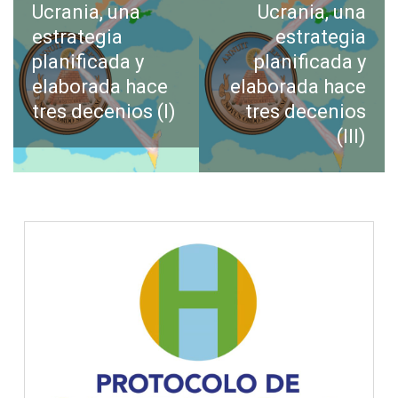
anterior:
siguiente:
Ucrania, una
Ucrania, una
entradas
estrategia
estrategia
planificada y
planificada y
elaborada hace
elaborada hace
tres decenios (I)
tres decenios
(III)