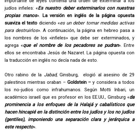
importante de leyes contenía una orden de exterminar a los
judíos infieles: «
Es nuestro deber exterminarlos con nuestras
propias manos
».
La versión en inglés de la página opuesta
suaviza el texto
diciendo «
es un deber tomar medidas activas
para destruirlos
». A continuación, la página en hebreo pasa a
los nombres de los «infieles» que debe ser exterminados, y
agrega «
que el nombre de los pecadores se pudran
». Entre
ellos se encontraba Jesús de Nazaret. La página opuesta con
la traducción en inglés no decía nada de esto.
Otro rabino de la
Jabad,
Ginsburg, elogió al asesino de 29
palestinos mientras oraban –
Goldstein –
y considera a todos
los no-judíos como infrahumanos. Según Motti Inbari, un
académico israelí que es profesor en los EE.UU., Ginsburg «
da
prominencia a los enfoques de la Halajá y cabalísticos que
hacen hincapié en la distinción entre los judíos y los no judíos
(gentiles), imponiendo una separación clara y jerárquica a
este respecto
».