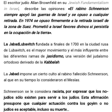
El escritor judío Allan Brownfeld en su
Jewish Fundamentalism
in Israel
, describe las opiniones:
«El rabino Schneerson
siempre apoyó las guerras de Israel y se opuso a cualquier
retirada. En 1974 se opuso firmemente a la retirada israelí de
la zona de Suez. Prometió a Israel favores divinos si persistía
en la ocupación de la tierra».
La
JabadLubavitch f
undada a finales de 1700 en la ciudad rusa
de Lubavitch, es el mayor movimiento y el más influyente entre
las diferentes ramas de
jasidismo,
una versión del judaísmo
ortodoxo derivado de la
Kabbalah
.
La
Jabad
impone un cierto culto al rabino fallecido Schneerson,
al que en su tiempo lo consideraron el Mesías.
Schneerson se le considera
racista, por expresar que los no-
judíos sólo existen para servir a los judíos. Esta afirmación
presupone que cualquier actuación contra los goyim o no
judíos es aceptable, incluso su muerte…