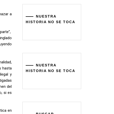
nazar a
NUESTRA
HISTORIA NO SE TOCA
parte”,
inglado
cluyendo
alidad,
NUESTRA
y hasta
HISTORIA NO SE TOCA
legal y
tigadas
imen del
, si es
tica en