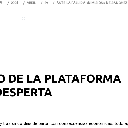
2024
ABRIL
29
ANTE LA FALLIDA «DIMISIÓN» DE SÁNCHEZ
 DE LA PLATAFORMA
DESPERTA
hez y tras cinco días de parón con consecuencias económicas, todo a