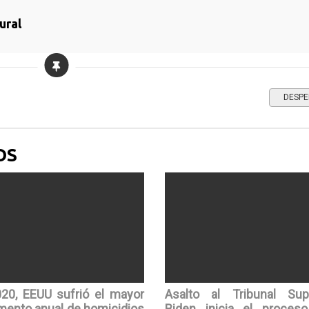
ural
DESPE
OS
20, EEUU sufrió el mayor
Asalto al Tribunal Sup
mento anual de homicidios
Biden inicia el proces