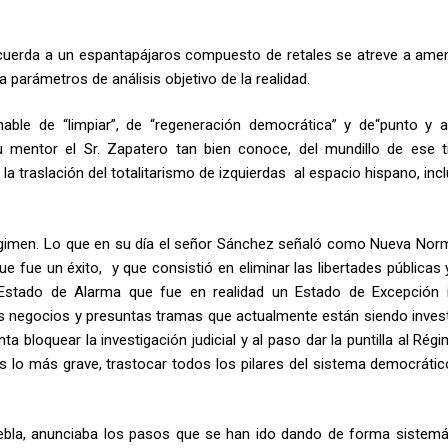
recuerda a un espantapájaros compuesto de retales se atreve a ame
 parámetros de análisis objetivo de la realidad.
able de “limpiar”, de “regeneración democrática” y de“punto y a
 mentor el Sr. Zapatero tan bien conoce, del mundillo de ese t
 la traslación del totalitarismo de izquierdas al espacio hispano, in
régimen. Lo que en su día el señor Sánchez señaló como Nueva Norm
 fue un éxito, y que consistió en eliminar las libertades públicas 
un Estado de Alarma que fue en realidad un Estado de Excepción i
os negocios y presuntas tramas que actualmente están siendo inves
a bloquear la investigación judicial y al paso dar la puntilla al Rég
s lo más grave, trastocar todos los pilares del sistema democrático
uebla, anunciaba los pasos que se han ido dando de forma sistemá