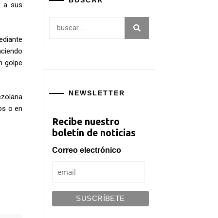
BUSCAR
e a sus
Buscar:
ediante
aciendo
n golpe
NEWSLETTER
ezolana
os o en
Recibe nuestro
boletín de noticias
Correo electrónico