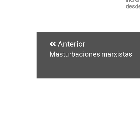
desde
Navegación
de
Anterior
entradas
Masturbaciones marxistas
Entrada
anterior: