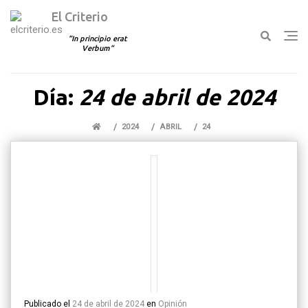
El Criterio
In principio erat
Verbum
Ir
Día:
24 de abril de 2024
al
contenido
2024
ABRIL
24
Publicado el
24 de abril de 2024
en
Opinión