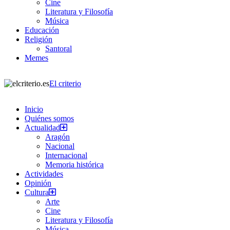
Cine
Literatura y Filosofía
Música
Educación
Religión
Santoral
Memes
El criterio
Inicio
Quiénes somos
Actualidad
Aragón
Nacional
Internacional
Memoria histórica
Actividades
Opinión
Cultura
Arte
Cine
Literatura y Filosofía
Música