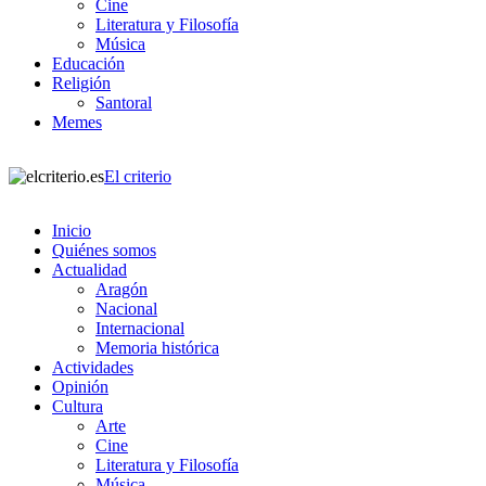
Cine
Literatura y Filosofía
Música
Educación
Religión
Santoral
Memes
El criterio
Inicio
Quiénes somos
Actualidad
Aragón
Nacional
Internacional
Memoria histórica
Actividades
Opinión
Cultura
Arte
Cine
Literatura y Filosofía
Música