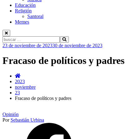
Educación
Religión
Santoral
Memes
Buscar:
Ir
23 de noviembre de 2023
30 de noviembre de 2023
al
contenido
Fracaso de políticos y padres
2023
noviembre
23
Fracaso de políticos y padres
Opinión
Por
Sebastián Urbina