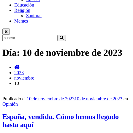
Educación
Religión
Santoral
Memes
Buscar:
Ir
Día:
10 de noviembre de 2023
al
contenido
2023
noviembre
10
Publicado el
10 de noviembre de 2023
10 de noviembre de 2023
en
Opinión
España, vendida. Cómo hemos llegado
hasta aquí