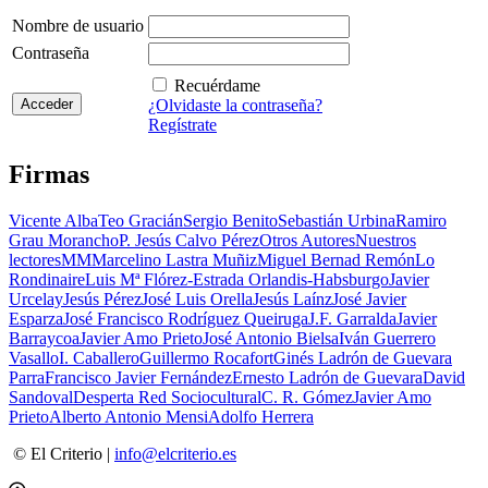
Nombre de usuario
Contraseña
Recuérdame
¿Olvidaste la contraseña?
Regístrate
Firmas
Vicente Alba
Teo Gracián
Sergio Benito
Sebastián Urbina
Ramiro
Grau Morancho
P. Jesús Calvo Pérez
Otros Autores
Nuestros
lectores
MM
Marcelino Lastra Muñiz
Miguel Bernad Remón
Lo
Rondinaire
Luis Mª Flórez-Estrada Orlandis-Habsburgo
Javier
Urcelay
Jesús Pérez
José Luis Orella
Jesús Laínz
José Javier
Esparza
José Francisco Rodríguez Queiruga
J.F. Garralda
Javier
Barraycoa
Javier Amo Prieto
José Antonio Bielsa
Iván Guerrero
Vasallo
I. Caballero
Guillermo Rocafort
Ginés Ladrón de Guevara
Parra
Francisco Javier Fernández
Ernesto Ladrón de Guevara
David
Sandoval
Desperta Red Sociocultural
C. R. Gómez
Javier Amo
Prieto
Alberto Antonio Mensi
Adolfo Herrera
© El Criterio |
info@elcriterio.es