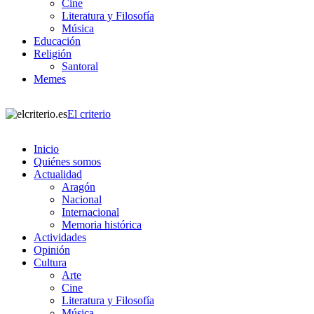
Cine
Literatura y Filosofía
Música
Educación
Religión
Santoral
Memes
El criterio
Inicio
Quiénes somos
Actualidad
Aragón
Nacional
Internacional
Memoria histórica
Actividades
Opinión
Cultura
Arte
Cine
Literatura y Filosofía
Música