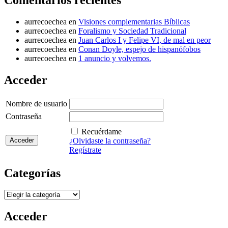
aurrecoechea
en
Visiones complementarias Bíblicas
aurrecoechea
en
Foralismo y Sociedad Tradicional
aurrecoechea
en
Juan Carlos I y Felipe VI, de mal en peor
aurrecoechea
en
Conan Doyle, espejo de hispanófobos
aurrecoechea
en
1 anuncio y volvemos.
Acceder
Nombre de usuario
Contraseña
Recuérdame
¿Olvidaste la contraseña?
Regístrate
Categorías
Categorías
Acceder