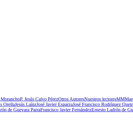
 Morancho
P. Jesús Calvo Pérez
Otros Autores
Nuestros lectores
MM
Marc
s Orella
Jesús Laínz
José Javier Esparza
José Francisco Rodríguez Quei
rón de Guevara Parra
Francisco Javier Fernández
Ernesto Ladrón de Gu