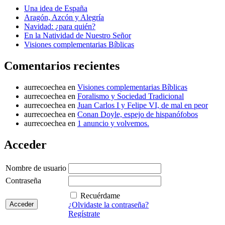
Una idea de España
Aragón, Azcón y Alegría
Navidad: ¿para quién?
En la Natividad de Nuestro Señor
Visiones complementarias Bíblicas
Comentarios recientes
aurrecoechea
en
Visiones complementarias Bíblicas
aurrecoechea
en
Foralismo y Sociedad Tradicional
aurrecoechea
en
Juan Carlos I y Felipe VI, de mal en peor
aurrecoechea
en
Conan Doyle, espejo de hispanófobos
aurrecoechea
en
1 anuncio y volvemos.
Acceder
Nombre de usuario
Contraseña
Recuérdame
¿Olvidaste la contraseña?
Regístrate