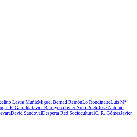
elino Lastra Muñiz
Miguel Bernad Remón
Lo Rondinaire
Luis Mª
ruga
J.F. Garralda
Javier Barraycoa
Javier Amo Prieto
José Antonio
evara
David Sandoval
Desperta Red Sociocultural
C. R. Gómez
Javier