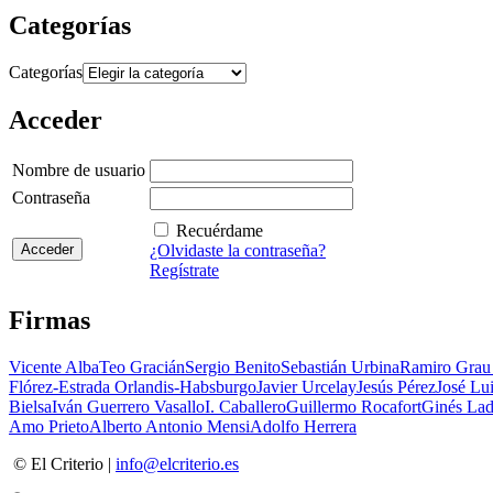
Categorías
Categorías
Acceder
Nombre de usuario
Contraseña
Recuérdame
¿Olvidaste la contraseña?
Regístrate
Firmas
Vicente Alba
Teo Gracián
Sergio Benito
Sebastián Urbina
Ramiro Grau
Flórez-Estrada Orlandis-Habsburgo
Javier Urcelay
Jesús Pérez
José Lui
Bielsa
Iván Guerrero Vasallo
I. Caballero
Guillermo Rocafort
Ginés Lad
Amo Prieto
Alberto Antonio Mensi
Adolfo Herrera
© El Criterio |
info@elcriterio.es