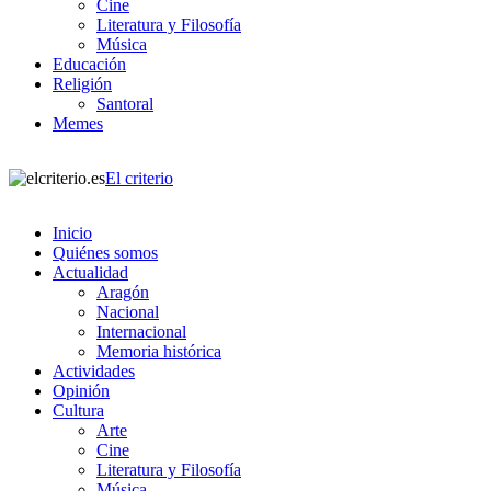
Cine
Literatura y Filosofía
Música
Educación
Religión
Santoral
Memes
El criterio
Inicio
Quiénes somos
Actualidad
Aragón
Nacional
Internacional
Memoria histórica
Actividades
Opinión
Cultura
Arte
Cine
Literatura y Filosofía
Música