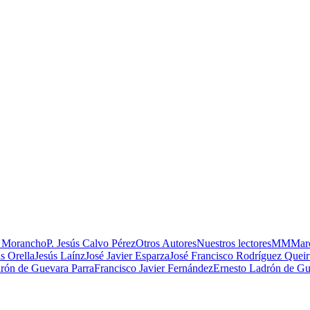
 Morancho
P. Jesús Calvo Pérez
Otros Autores
Nuestros lectores
MM
Marc
s Orella
Jesús Laínz
José Javier Esparza
José Francisco Rodríguez Quei
rón de Guevara Parra
Francisco Javier Fernández
Ernesto Ladrón de Gu