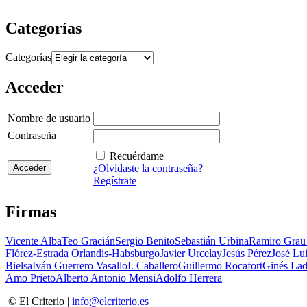
Categorías
Categorías
Acceder
Nombre de usuario
Contraseña
Recuérdame
¿Olvidaste la contraseña?
Regístrate
Firmas
Vicente Alba
Teo Gracián
Sergio Benito
Sebastián Urbina
Ramiro Grau
Flórez-Estrada Orlandis-Habsburgo
Javier Urcelay
Jesús Pérez
José Lui
Bielsa
Iván Guerrero Vasallo
I. Caballero
Guillermo Rocafort
Ginés Lad
Amo Prieto
Alberto Antonio Mensi
Adolfo Herrera
© El Criterio |
info@elcriterio.es