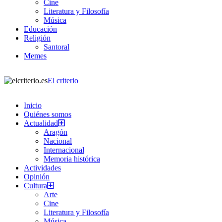
Cine
Literatura y Filosofía
Música
Educación
Religión
Santoral
Memes
El criterio
Inicio
Quiénes somos
Actualidad
Aragón
Nacional
Internacional
Memoria histórica
Actividades
Opinión
Cultura
Arte
Cine
Literatura y Filosofía
Música