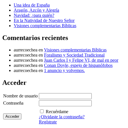
Una idea de España
Aragón, Azcón y Alegría
Navidad: ¿para quién?
En la Natividad de Nuestro Señor
Visiones complementarias Bíblicas
Comentarios recientes
aurrecoechea
en
Visiones complementarias Bíblicas
aurrecoechea
en
Foralismo y Sociedad Tradicional
aurrecoechea
en
Juan Carlos I y Felipe VI, de mal en peor
aurrecoechea
en
Conan Doyle, espejo de hispanófobos
aurrecoechea
en
1 anuncio y volvemos.
Acceder
Nombre de usuario
Contraseña
Recuérdame
¿Olvidaste la contraseña?
Regístrate