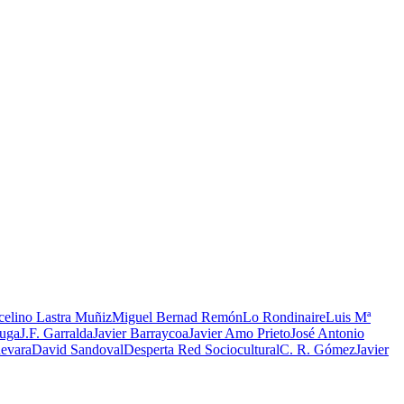
elino Lastra Muñiz
Miguel Bernad Remón
Lo Rondinaire
Luis Mª
ruga
J.F. Garralda
Javier Barraycoa
Javier Amo Prieto
José Antonio
evara
David Sandoval
Desperta Red Sociocultural
C. R. Gómez
Javier