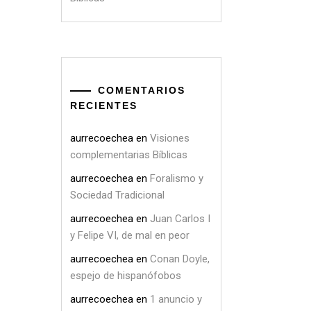
COMENTARIOS
RECIENTES
aurrecoechea
en
Visiones
complementarias Bíblicas
aurrecoechea
en
Foralismo y
Sociedad Tradicional
aurrecoechea
en
Juan Carlos I
y Felipe VI, de mal en peor
aurrecoechea
en
Conan Doyle,
espejo de hispanófobos
aurrecoechea
en
1 anuncio y