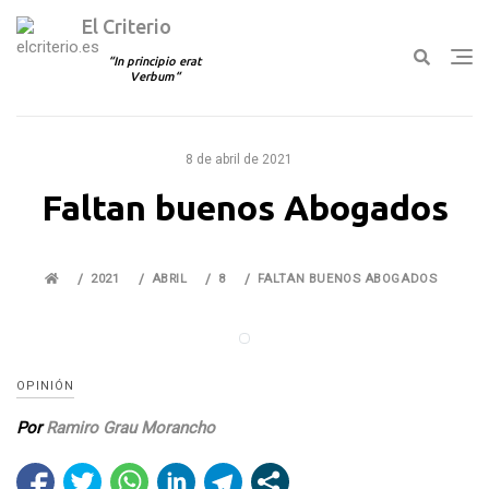
El Criterio
In principio erat
Verbum
Ir
al
8 de abril de 2021
contenido
Faltan buenos Abogados
2021
ABRIL
8
FALTAN BUENOS ABOGADOS
OPINIÓN
Por
Ramiro Grau Morancho