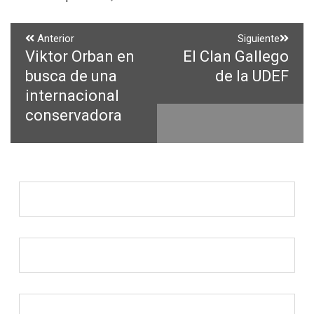
Navegación
Anterior
Siguiente
Viktor Orban en
El Clan Gallego
Entrada
Entrada
de
anterior:
siguiente:
busca de una
de la UDEF
entradas
internacional
conservadora