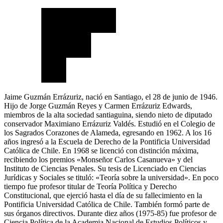
Jaime Guzmán Errázuriz, nació en Santiago, el 28 de junio de 1946.
Hijo de Jorge Guzmán Reyes y Carmen Errázuriz Edwards,
miembros de la alta sociedad santiaguina, siendo nieto de diputado
conservador Maximiano Errázuriz Valdés. Estudió en el Colegio de
los Sagrados Corazones de Alameda, egresando en 1962. A los 16
años ingresó a la Escuela de Derecho de la Pontificia Universidad
Católica de Chile. En 1968 se licenció con distinción máxima,
recibiendo los premios «Monseñor Carlos Casanueva» y del
Instituto de Ciencias Penales. Su tesis de Licenciado en Ciencias
Jurídicas y Sociales se tituló: «Teoría sobre la universidad». En poco
tiempo fue profesor titular de Teoría Política y Derecho
Constitucional, que ejerció hasta el día de su fallecimiento en la
Pontificia Universidad Católica de Chile. También formó parte de
sus órganos directivos. Durante diez años (1975-85) fue profesor de
Ciencia Política de la Academia Nacional de Estudios Políticos y