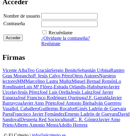
Acceder
Nombre de usuario
Contraseña
Recuérdame
¿Olvidaste la contraseña?
Regístrate
Firmas
Vicente Alba
Teo Gracián
Sergio Benito
Sebastián Urbina
Ramiro
Grau Morancho
P. Jesús Calvo Pérez
Otros Autores
Nuestros
lectores
MM
Marcelino Lastra Muñiz
Miguel Bernad Remón
Lo
Rondinaire
Luis Mª Flórez-Estrada Orlandis-Habsburgo
Javier
Urcelay
Jesús Pérez
José Luis Orella
Jesús Laínz
José Javier
Esparza
José Francisco Rodríguez Queiruga
J.F. Garralda
Javier
Barraycoa
Javier Amo Prieto
José Antonio Bielsa
Iván Guerrero
Vasallo
I. Caballero
Guillermo Rocafort
Ginés Ladrón de Guevara
Parra
Francisco Javier Fernández
Ernesto Ladrón de Guevara
David
Sandoval
Desperta Red Sociocultural
C. R. Gómez
Javier Amo
Prieto
Alberto Antonio Mensi
Adolfo Herrera
© El Criterio |
info@elcriterio.es