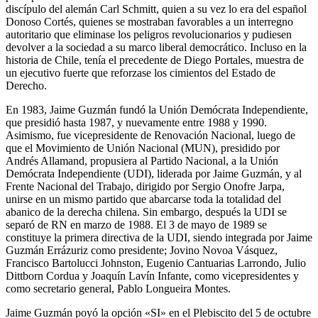
discípulo del alemán Carl Schmitt, quien a su vez lo era del español
Donoso Cortés, quienes se mostraban favorables a un interregno
autoritario que eliminase los peligros revolucionarios y pudiesen
devolver a la sociedad a su marco liberal democrático. Incluso en la
historia de Chile, tenía el precedente de Diego Portales, muestra de
un ejecutivo fuerte que reforzase los cimientos del Estado de
Derecho.
En 1983, Jaime Guzmán fundó la Unión Demócrata Independiente,
que presidió hasta 1987, y nuevamente entre 1988 y 1990.
Asimismo, fue vicepresidente de Renovación Nacional, luego de
que el Movimiento de Unión Nacional (MUN), presidido por
Andrés Allamand, propusiera al Partido Nacional, a la Unión
Demócrata Independiente (UDI), liderada por Jaime Guzmán, y al
Frente Nacional del Trabajo, dirigido por Sergio Onofre Jarpa,
unirse en un mismo partido que abarcarse toda la totalidad del
abanico de la derecha chilena. Sin embargo, después la UDI se
separó de RN en marzo de 1988. El 3 de mayo de 1989 se
constituye la primera directiva de la UDI, siendo integrada por Jaime
Guzmán Errázuriz como presidente; Jovino Novoa Vásquez,
Francisco Bartolucci Johnston, Eugenio Cantuarias Larrondo, Julio
Dittborn Cordua y Joaquín Lavín Infante, como vicepresidentes y
como secretario general, Pablo Longueira Montes.
Jaime Guzmán poyó la opción «SI» en el Plebiscito del 5 de octubre