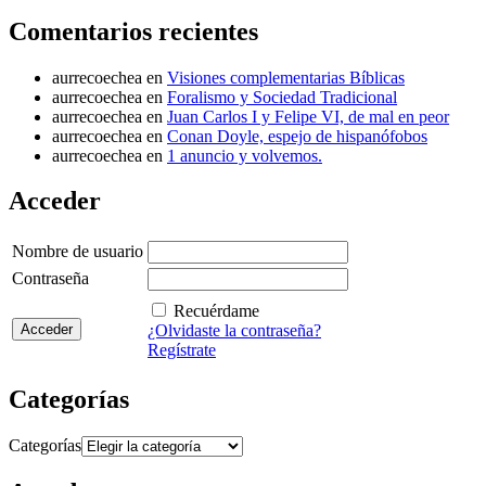
Comentarios recientes
aurrecoechea
en
Visiones complementarias Bíblicas
aurrecoechea
en
Foralismo y Sociedad Tradicional
aurrecoechea
en
Juan Carlos I y Felipe VI, de mal en peor
aurrecoechea
en
Conan Doyle, espejo de hispanófobos
aurrecoechea
en
1 anuncio y volvemos.
Acceder
Nombre de usuario
Contraseña
Recuérdame
¿Olvidaste la contraseña?
Regístrate
Categorías
Categorías