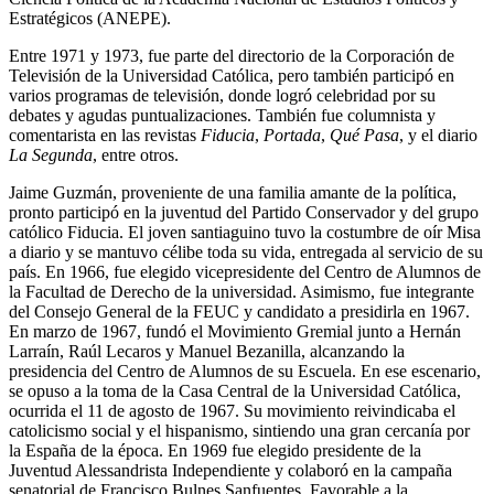
Estratégicos (ANEPE).
Entre 1971 y 1973, fue parte del directorio de la Corporación de
Televisión de la Universidad Católica, pero también participó en
varios programas de televisión, donde logró celebridad por su
debates y agudas puntualizaciones. También fue columnista y
comentarista en las revistas
Fiducia
,
Portada
,
Qué Pasa
, y el diario
La Segunda
, entre otros.
Jaime Guzmán, proveniente de una familia amante de la política,
pronto participó en la juventud del Partido Conservador y del grupo
católico Fiducia. El joven santiaguino tuvo la costumbre de oír Misa
a diario y se mantuvo célibe toda su vida, entregada al servicio de su
país. En 1966, fue elegido vicepresidente del Centro de Alumnos de
la Facultad de Derecho de la universidad. Asimismo, fue integrante
del Consejo General de la FEUC y candidato a presidirla en 1967.
En marzo de 1967, fundó el Movimiento Gremial junto a Hernán
Larraín, Raúl Lecaros y Manuel Bezanilla, alcanzando la
presidencia del Centro de Alumnos de su Escuela. En ese escenario,
se opuso a la toma de la Casa Central de la Universidad Católica,
ocurrida el 11 de agosto de 1967. Su movimiento reivindicaba el
catolicismo social y el hispanismo, sintiendo una gran cercanía por
la España de la época. En 1969 fue elegido presidente de la
Juventud Alessandrista Independiente y colaboró en la campaña
senatorial de Francisco Bulnes Sanfuentes. Favorable a la