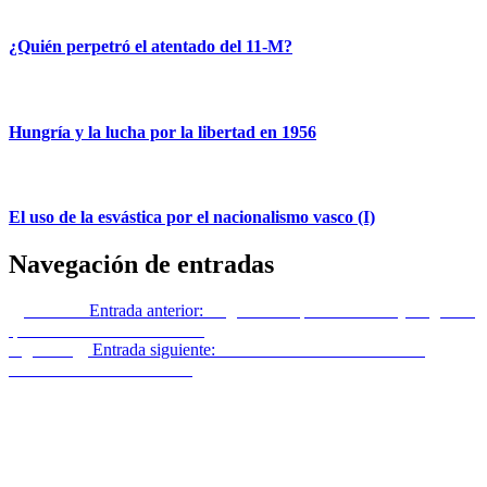
¿Quién perpetró el atentado del 11-M?
Hungría y la lucha por la libertad en 1956
El uso de la esvástica por el nacionalismo vasco (I)
Navegación de entradas
Anterior
Entrada anterior:
El gobierno aprueba una Ley Orgánica
que ‘castra’ al Poder Judicial
Siguiente
Entrada siguiente:
Viktor Orban en busca de una
internacional conservadora