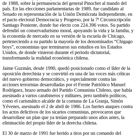
de 1988, sobre la permanencia del general Pinochet al mando del
país. En las elecciones parlamentarias de 1989, fue candidato al
Senado en representación de la Unión Demócrata Independiente, en
el pacto electoral Democracia y Progreso, por la 7ª Circunscripción
Santiago Poniente, donde fue electo con 224.396 votos. Su partido
defendió un conservadurismo moral, apoyando la vida y la familia, y
la economía de mercado en su versión de la escuela de Chicago,
perteneciendo a su partido la mayoría de los denominados “Chigago
boys”, economistas que terminaron sus estudios en los Estados
Unidos, de donde vinieron durante el periodo dictatorial,
transformando la realidad económica chilena.
Jaime Guzmán, desde 1990, quedó posicionado como el líder de la
oposición derechista y se convirtió en una de las voces más críticas
del nuevo gobierno democrático, y especialmente contra las
acciones terroristas desarrolladas por el Frente Patriótico Manuel
Rodríguez, brazo armado del Partido Comunista Chileno, que había
asesinado a varios carabineros y militares, pero también políticos,
como el carismático alcalde de la comuna de La Granja, Simón
Yévenes, asesinado el 2 de abril de 1986. Los fuertes ataques contra
los actos delictivos de los sicarios comunistas, provocaron que
desarrollase un plan que ya tenían preparado unos años antes, la
eliminación del propio líder de la derecha chilena.
El 30 de marzo de 1991 fue herido a tiros por un comando del