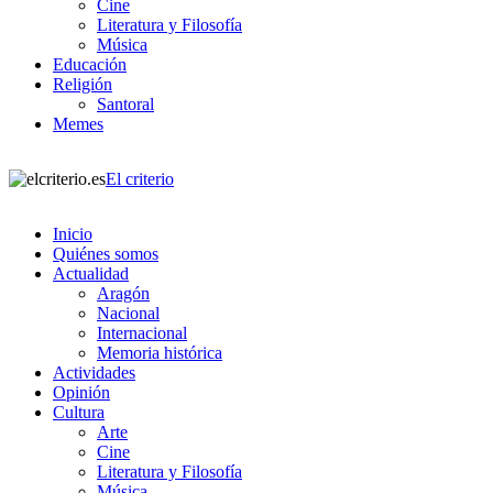
Cine
Literatura y Filosofía
Música
Educación
Religión
Santoral
Memes
El criterio
Inicio
Quiénes somos
Actualidad
Aragón
Nacional
Internacional
Memoria histórica
Actividades
Opinión
Cultura
Arte
Cine
Literatura y Filosofía
Música