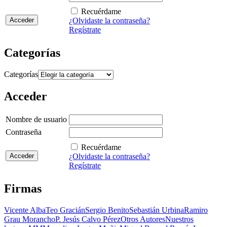
Recuérdame
¿Olvidaste la contraseña?
Regístrate
Categorías
Categorías
Acceder
Nombre de usuario
Contraseña
Recuérdame
¿Olvidaste la contraseña?
Regístrate
Firmas
Vicente Alba
Teo Gracián
Sergio Benito
Sebastián Urbina
Ramiro
Grau Morancho
P. Jesús Calvo Pérez
Otros Autores
Nuestros