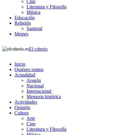
Cine
Literatura y Filosofía
Música
Educación
Religión
Santoral
Memes
El criterio
Inicio
Quiénes somos
Actualidad
Aragón
Nacional
Internacional
Memoria histórica
Actividades
Opinión
Cultura
Arte
Cine
Literatura y Filosofía
Música