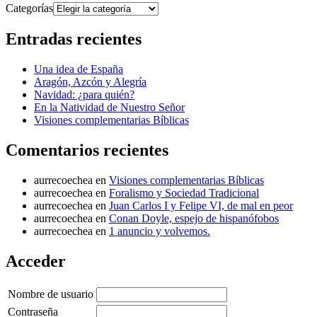
Categorías
Entradas recientes
Una idea de España
Aragón, Azcón y Alegría
Navidad: ¿para quién?
En la Natividad de Nuestro Señor
Visiones complementarias Bíblicas
Comentarios recientes
aurrecoechea
en
Visiones complementarias Bíblicas
aurrecoechea
en
Foralismo y Sociedad Tradicional
aurrecoechea
en
Juan Carlos I y Felipe VI, de mal en peor
aurrecoechea
en
Conan Doyle, espejo de hispanófobos
aurrecoechea
en
1 anuncio y volvemos.
Acceder
Nombre de usuario
Contraseña