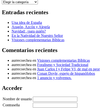
Categorías
Entradas recientes
Una idea de España
Aragón, Azcón y Alegría
Navidad: ¿para quién?
En la Natividad de Nuestro Señor
Visiones complementarias Bíblicas
Comentarios recientes
aurrecoechea
en
Visiones complementarias Bíblicas
aurrecoechea
en
Foralismo y Sociedad Tradicional
aurrecoechea
en
Juan Carlos I y Felipe VI, de mal en peor
aurrecoechea
en
Conan Doyle, espejo de hispanófobos
aurrecoechea
en
1 anuncio y volvemos.
Acceder
Nombre de usuario
Contraseña