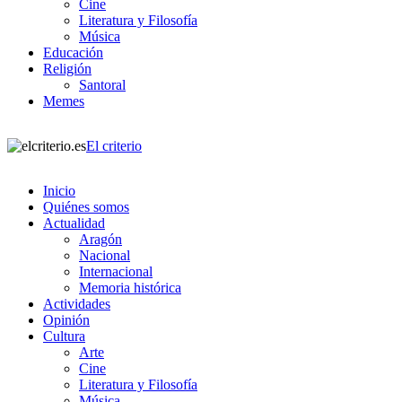
Cine
Literatura y Filosofía
Música
Educación
Religión
Santoral
Memes
El criterio
Inicio
Quiénes somos
Actualidad
Aragón
Nacional
Internacional
Memoria histórica
Actividades
Opinión
Cultura
Arte
Cine
Literatura y Filosofía
Música