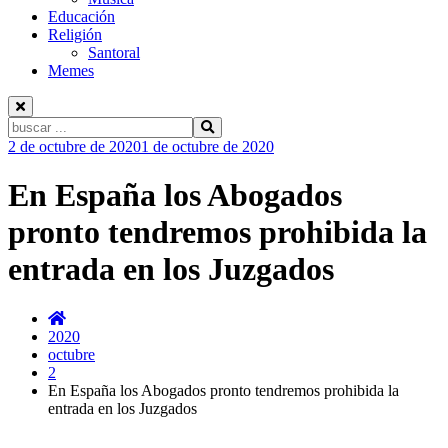
Educación
Religión
Santoral
Memes
Buscar:
Ir
2 de octubre de 2020
1 de octubre de 2020
al
contenido
En España los Abogados
pronto tendremos prohibida la
entrada en los Juzgados
2020
octubre
2
En España los Abogados pronto tendremos prohibida la
entrada en los Juzgados