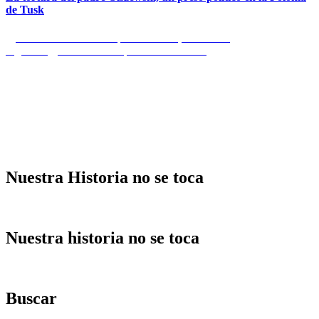
de Tusk
Navegación
Entrada
Anterior
Día de la Hispanidad 2020, Barcelona
anterior:
Entrada
Siguiente
El fin de la España del Bienestar
de
siguiente:
entradas
Nuestra Historia no se toca
Nuestra historia no se toca
Buscar