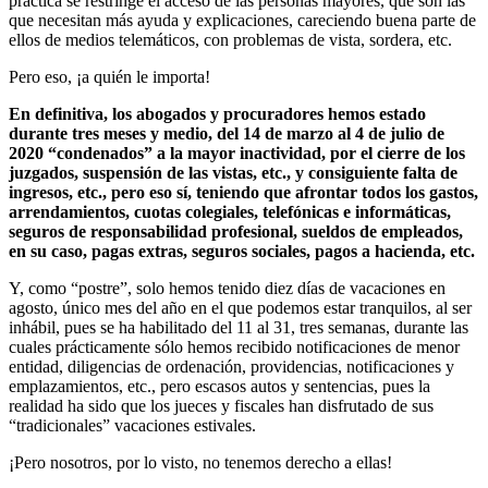
práctica se restringe el acceso de las personas mayores, que son las
que necesitan más ayuda y explicaciones, careciendo buena parte de
ellos de medios telemáticos, con problemas de vista, sordera, etc.
Pero eso, ¡a quién le importa!
En definitiva, los abogados y procuradores hemos estado
durante tres meses y medio, del 14 de marzo al 4 de julio de
2020 “condenados” a la mayor inactividad, por el cierre de los
juzgados, suspensión de las vistas, etc., y consiguiente falta de
ingresos, etc., pero eso sí, teniendo que afrontar todos los gastos,
arrendamientos, cuotas colegiales, telefónicas e informáticas,
seguros de responsabilidad profesional, sueldos de empleados,
en su caso, pagas extras, seguros sociales, pagos a hacienda, etc.
Y, como “postre”, solo hemos tenido diez días de vacaciones en
agosto, único mes del año en el que podemos estar tranquilos, al ser
inhábil, pues se ha habilitado del 11 al 31, tres semanas, durante las
cuales prácticamente sólo hemos recibido notificaciones de menor
entidad, diligencias de ordenación, providencias, notificaciones y
emplazamientos, etc., pero escasos autos y sentencias, pues la
realidad ha sido que los jueces y fiscales han disfrutado de sus
“tradicionales” vacaciones estivales.
¡Pero nosotros, por lo visto, no tenemos derecho a ellas!