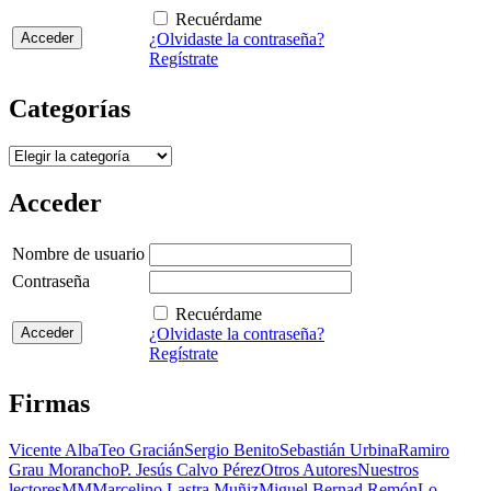
Recuérdame
¿Olvidaste la contraseña?
Regístrate
Categorías
Categorías
Acceder
Nombre de usuario
Contraseña
Recuérdame
¿Olvidaste la contraseña?
Regístrate
Firmas
Vicente Alba
Teo Gracián
Sergio Benito
Sebastián Urbina
Ramiro
Grau Morancho
P. Jesús Calvo Pérez
Otros Autores
Nuestros
lectores
MM
Marcelino Lastra Muñiz
Miguel Bernad Remón
Lo