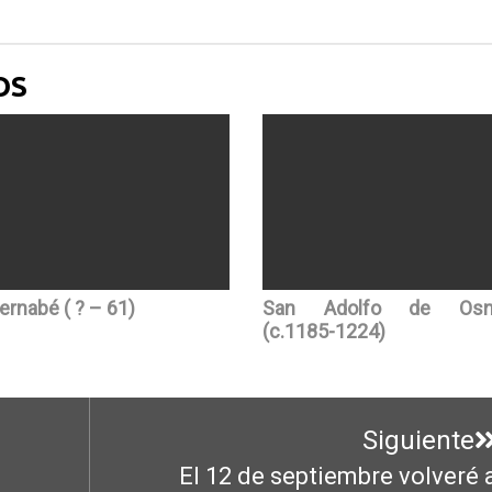
OS
ernabé ( ? – 61)
San Adolfo de Osna
(c.1185-1224)
Siguiente
El 12 de septiembre volveré 
Entrada