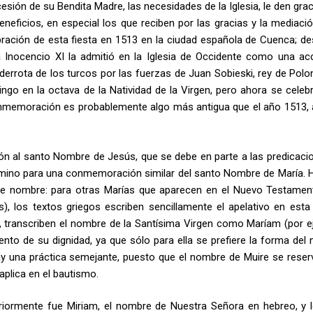
cesión de su Bendita Madre, las necesidades de la Iglesia, le den gra
eficios, en especial los que reciben por las gracias y la mediació
ebración de esta fiesta en 1513 en la ciudad española de Cuenca; de
a Inocencio XI la admitió en la Iglesia de Occidente como una ac
a derrota de los turcos por las fuerzas de Juan Sobieski, rey de Polo
ingo en la octava de la Natividad de la Virgen, pero ahora se celebr
 conmemoración es probablemente algo más antigua que el año 1513,
ón al santo Nombre de Jesús, que se debe en parte a las predicaci
camino para una conmemoración similar del santo Nombre de María. 
te nombre: para otras Marías que aparecen en el Nuevo Testamen
, los textos griegos escriben sencillamente el apelativo en esta
, transcriben el nombre de la Santísima Virgen como Maríam (por e
ento de su dignidad, ya que sólo para ella se prefiere la forma del
hay una práctica semejante, puesto que el nombre de Muire se reser
aplica en el bautismo.
iormente fue Miriam, el nombre de Nuestra Señora en hebreo, y lo