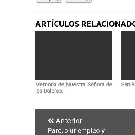
ARTÍCULOS RELACIONAD
Memoria de Nuestra Señora de
San B
los Dolores.
Navegación
de
Anterior
entradas
Paro, pluriempleo y
Entrada