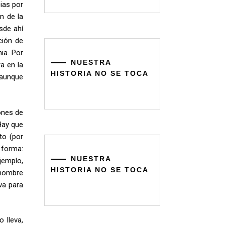
cias por
n de la
sde ahí
ción de
nia. Por
NUESTRA
a en la
HISTORIA NO SE TOCA
 aunque
ones de
Hay que
to (por
 forma:
NUESTRA
jemplo,
HISTORIA NO SE TOCA
 nombre
va para
 lleva,