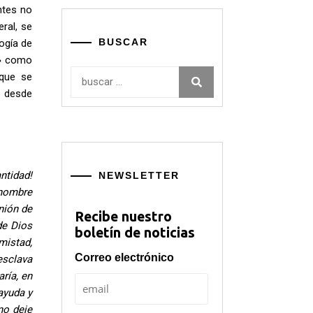
ntes no
eral, se
BUSCAR
ogía de
a» como
Buscar:
 que se
o desde
ntidad!
NEWSLETTER
 nombre
nión de
Recibe nuestro
de Dios
boletín de noticias
mistad,
Correo electrónico
esclava
ría, en
ayuda y
no deje