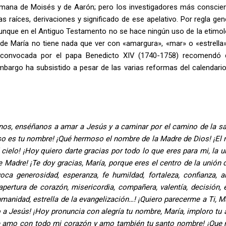
mana de Moisés y de Aarón; pero los investigadores más conscie
as raíces, derivaciones y significado de ese apelativo. Por regla gen
 aunque en el Antiguo Testamento no se hace ningún uso de la etimol
 de María no tiene nada que ver con «amargura», «mar» o «estrell
 convocada por el papa Benedicto XIV (1740-1758) recomendó
 embargo ha subsistido a pesar de las varias reformas del calendari
nos, enséñanos a amar a Jesús y a caminar por el camino de la sa
oso es tu nombre! ¡Qué hermoso el nombre de la Madre de Dios! ¡El
 cielo! ¡Hoy quiero darte gracias por todo lo que eres para mi, la u
Madre! ¡Te doy gracias, María, porque eres el centro de la unión 
a generosidad, esperanza, fe humildad, fortaleza, confianza, a
, apertura de corazón, misericordia, compañera, valentía, decisión, 
umanidad, estrella de la evangelización…! ¡Quiero parecerme a Ti, Ma
 a Jesús! ¡Hoy pronuncia con alegría tu nombre, María, imploro tu 
 te amo con todo mi corazón y amo también tu santo nombre! ¡Que 